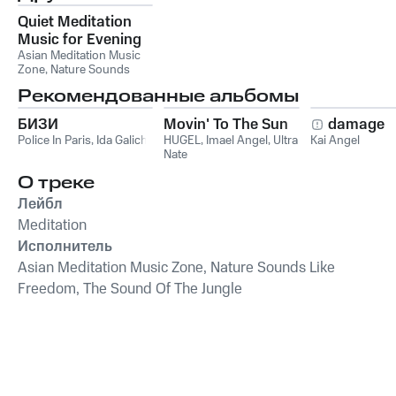
Quiet Meditation
Music for Evening
Asian Meditation Music
Zone
,
Nature Sounds
Like Freedom
,
The Sound
Рекомендованные альбомы
Of The Jungle
БИЗИ
Movin' To The Sun
damage
Police In Paris
,
Ida Galich
HUGEL
,
Imael Angel
,
Ultra
Kai Angel
Nate
О треке
Лейбл
Meditation
Исполнитель
Asian Meditation Music Zone, Nature Sounds Like
Freedom, The Sound Of The Jungle