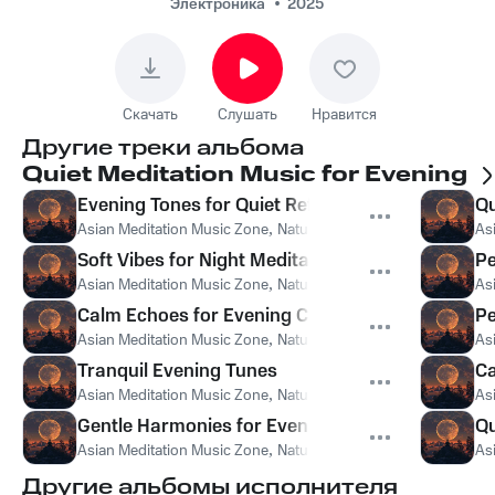
Of The Jungle -
Электроника
2025
Peaceful Rhythms for
Evening Serenity
Скачать
Слушать
Нравится
Другие треки альбома
Quiet Meditation Music for Evening
Evening Tones for Quiet Reflection
Qu
Asian Meditation Music Zone
,
Nature Sounds Like Freedom
,
As
Th
Soft Vibes for Night Meditation
Pe
Asian Meditation Music Zone
,
Nature Sounds Like Freedom
,
As
Th
Calm Echoes for Evening Calm
Pe
Asian Meditation Music Zone
,
Nature Sounds Like Freedom
,
As
Th
Tranquil Evening Tunes
Ca
Asian Meditation Music Zone
,
Nature Sounds Like Freedom
,
As
Th
Gentle Harmonies for Evening Peace
Qu
Asian Meditation Music Zone
,
Nature Sounds Like Freedom
,
As
Th
Другие альбомы исполнителя