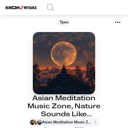
Трек
Asian Meditation
Music Zone, Nature
Sounds Like
Freedom, The Sound
Asian Meditation Music Zone, Nature Sounds Like Freedom, The Sound Of The Jungle