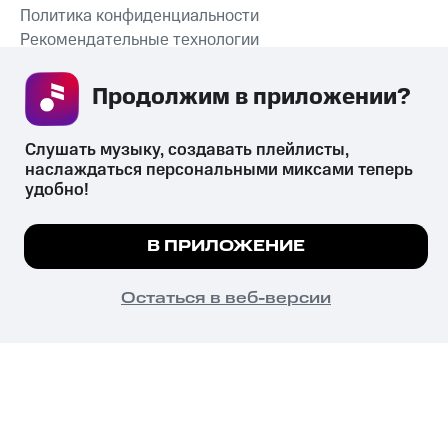
Политика конфиденциальности
Рекомендательные технологии
СКАЧАТЬ ПРИЛОЖЕНИЕ
Продолжим в приложении? 
Слушать музыку, создавать плейлисты, 
наслаждаться персональными миксами теперь 
удобно!
Незаконное потребление наркотических средств,
психотропных веществ, их аналогов причиняет вред здоровью,
их незаконный оборот запрещён и влечёт установленную
Мы используем куки, чтобы на сайте все
В ПРИЛОЖЕНИЕ
законодательством ответственность.
работало.
Подробнее
© 2026 ООО «КИОН».
Все права защищены
18+
ПОНЯТНО
Остаться в веб-версии
Главная
В приложение
Избранное