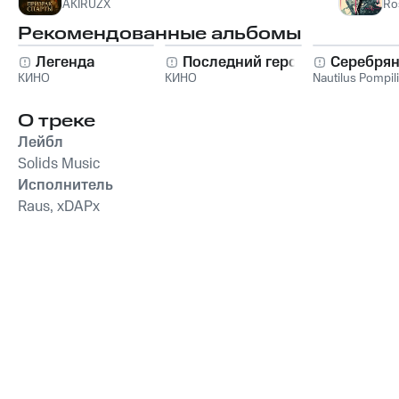
AKIRUZX
Ro
Рекомендованные альбомы
Легенда
Последний герой
Серебрян
КИНО
КИНО
Nautilus Pompil
О треке
Лейбл
Solids Music
Исполнитель
Raus, xDAPx