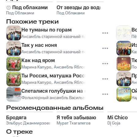
Под облаками
От звезды до воды
Под Облаками
Под Облаками
Похожие треки
Не туманы по горам
В
Ансамбль старинной казачьей песни "Казачья справа"
Пё
Так у нас ноня
Из
Ансамбль старинной казачьей песни "Казачья справа"
Ка
Как над яром
Т
Марина Капуро
,
Ансамбль Яблоко
По
Ты Россия, матушка Россия
П
Марина Капуро
,
Ансамбль Яблоко
Ан
Слеталися голубушки на синее море
Ой
Фольклорный ансамбль Васильев вечер
На
Рекомендованные альбомы
Бродяга
Я тебя забываю
Mi Chico
Эльбрус Джанмирзоев
Мурат Тхагалегов
Dj Goja
О треке