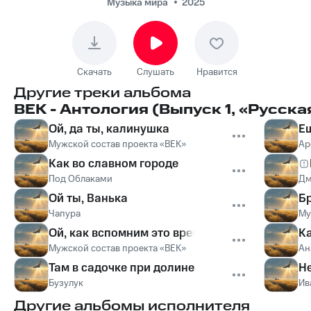
Музыка мира
2025
Скачать
Слушать
Нравится
Другие треки альбома
ВЕК - Антология (Выпуск 1, «Русска
Ой, да ты, калинушка
Е
Мужской состав проекта «ВЕК»
Ар
Как во славном городе
Под Облаками
Дм
Ой ты, Ванька
Б
Чапура
Му
Ой, как вспомним это время
Ка
Мужской состав проекта «ВЕК»
Ан
Там в садочке при долине
Не
Бузулук
Ив
Другие альбомы исполнителя