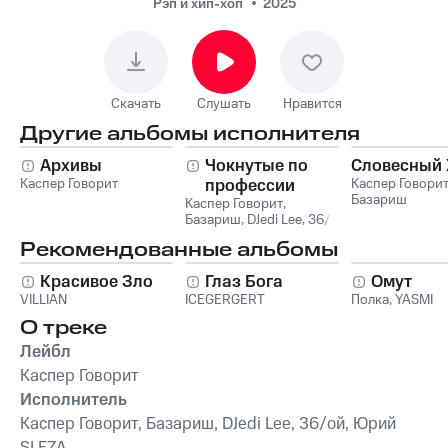
профессии
Рэп и хип-хоп
2025
Скачать
Слушать
Нравится
Другие альбомы исполнителя
Архивы
Чокнутые по
Словесный 
Каспер Говорит
профессии
Каспер Говори
Базариш
Каспер Говорит
,
Базариш
,
DJedi Lee
,
36/
ой
,
Юрий SLEZA
Рекомендованные альбомы
Красивое Зло
Глаз Бога
Омут
VILLIAN
ICEGERGERT
Полка
,
YASMI
О треке
Лейбл
Каспер Говорит
Исполнитель
Каспер Говорит, Базариш, DJedi Lee, 36/ой, Юрий