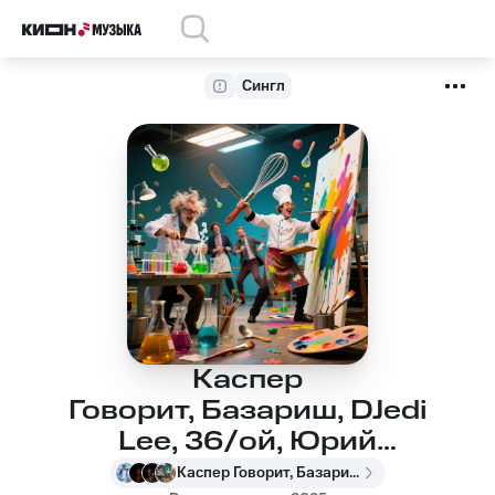
Сингл
Каспер
Говорит, Базариш, DJedi
Lee, 36/ой, Юрий
SLEZA - Чокнутые по
Каспер Говорит, Базариш, DJedi Lee, 36/ой, Юрий SLEZA