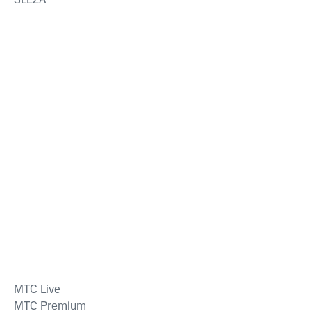
SLEZA
MTС Live
MTС Premium