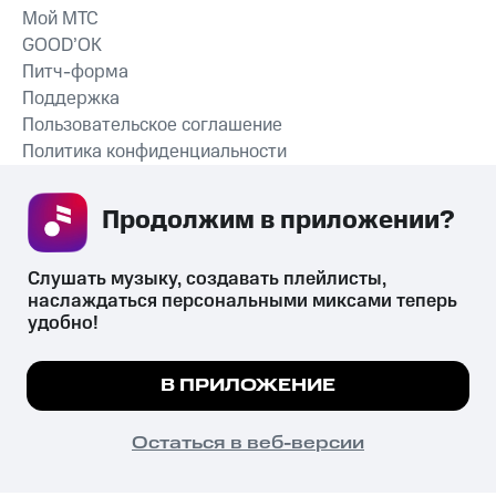
Мой МТС
GOOD’OK
Питч-форма
Поддержка
Пользовательское соглашение
Политика конфиденциальности
Рекомендательные технологии
Продолжим в приложении? 
СКАЧАТЬ ПРИЛОЖЕНИЕ
Слушать музыку, создавать плейлисты, 
наслаждаться персональными миксами теперь 
удобно!
Незаконное потребление наркотических средств,
психотропных веществ, их аналогов причиняет вред здоровью,
Мы используем куки, чтобы на сайте все
В ПРИЛОЖЕНИЕ
их незаконный оборот запрещён и влечёт установленную
работало.
Подробнее
законодательством ответственность.
© 2026 ООО «КИОН».
ПОНЯТНО
Остаться в веб-версии
Все права защищены
18+
Главная
В приложение
Избранное