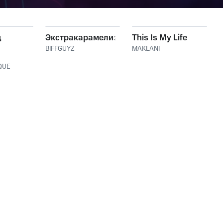
д
Экстракарамелизирован
This Is My Life
BIFFGUYZ
MAKLANI
QUE