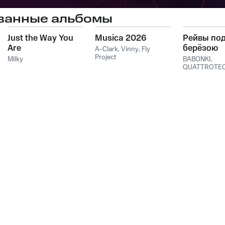
ванные альбомы
Just the Way You
Musica 2026
Рейвы по
Are
берёзою
A-Clark
,
Vinny
,
Fly
Project
Milky
BABONKI
,
QUATTROTE