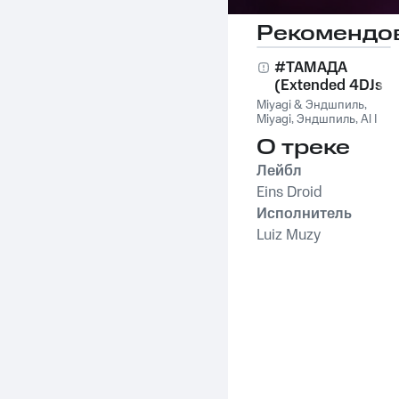
Рекомендо
#ТАМАДА
(Extended 4DJs
Pack)
Miyagi & Эндшпиль
,
Miyagi
,
Эндшпиль
,
Al I
Bo
,
Wooshendoo
О треке
Лейбл
Eins Droid
Исполнитель
Luiz Muzy