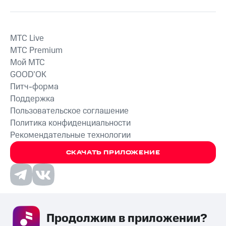
MTС Live
MTС Premium
Мой МТС
GOOD’OK
Питч-форма
Поддержка
Пользовательское соглашение
Политика конфиденциальности
Рекомендательные технологии
СКАЧАТЬ ПРИЛОЖЕНИЕ
Незаконное потребление наркотических средств,
Продолжим в приложении? 
психотропных веществ, их аналогов причиняет вред здоровью,