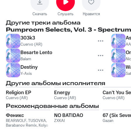
Скачать
Слушать
Нравится
Другие треки альбома
Pumproom Selects, Vol. 3 - Spectru
303k3
As
Cuervo (AR)
AA
Besarte Lento
O
Balam
Ni
Destiny
W
Y-Axis
Sa
Другие альбомы исполнителя
Religion EP
Energy
Can't You S
Cuervo (AR)
Cuervo (AR)
Cuervo (AR)
Рекомендованные альбомы
Феникс
NO BATIDAO
67 (Six Seve
BEARWOLF
,
TUSOVKA
,
ZXKAI
Gazan
Barabanov Remix
,
Kolya
Funk
,
WXREAD
,
Emio