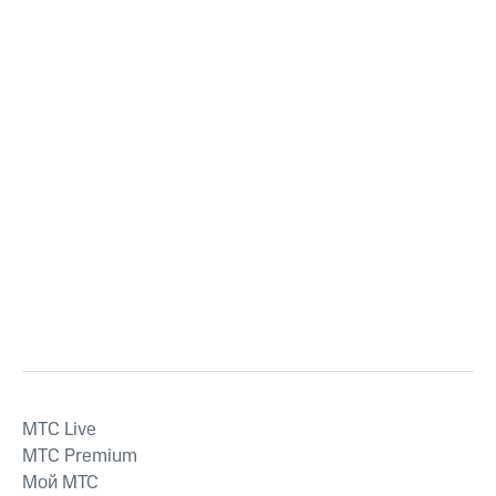
MTС Live
MTС Premium
Мой МТС