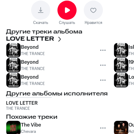
Скачать
Слушать
Нравится
Другие треки альбома
LOVE LETTER
Beyond
Is
THE TRANCE
TH
Beyond
19
THE TRANCE
TH
Beyond
Lo
THE TRANCE
TH
Другие альбомы исполнителя
LOVE LETTER
THE TRANCE
Похожие треки
The Vibe
Ou
Chevara
Ac