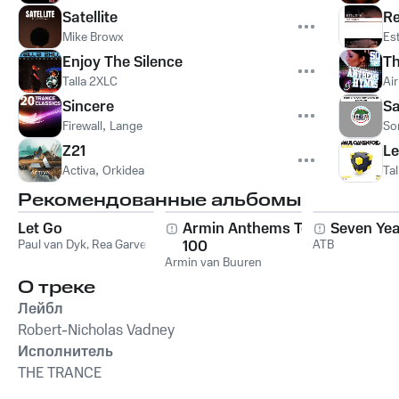
Satellite
Re
Mike Browx
Es
Enjoy The Silence
Th
Talla 2XLC
Ai
Sincere
S
Firewall
,
Lange
Son
Z21
Le
Activa
,
Orkidea
Ta
Рекомендованные альбомы
Let Go
Armin Anthems Top
Seven Ye
Paul van Dyk
,
Rea Garvey
100
ATB
Armin van Buuren
О треке
Лейбл
Robert-Nicholas Vadney
Исполнитель
THE TRANCE