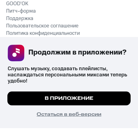
GOOD’OK
Питч-форма
Поддержка
Пользовательское соглашение
Политика конфиденциальности
Рекомендательные технологии
Продолжим в приложении? 
СКАЧАТЬ ПРИЛОЖЕНИЕ
Слушать музыку, создавать плейлисты, 
наслаждаться персональными миксами теперь 
удобно!
Незаконное потребление наркотических средств,
психотропных веществ, их аналогов причиняет вред здоровью,
Мы используем куки, чтобы на сайте все
В ПРИЛОЖЕНИЕ
их незаконный оборот запрещён и влечёт установленную
работало.
Подробнее
законодательством ответственность.
© 2026 ООО «КИОН».
ПОНЯТНО
Остаться в веб-версии
Все права защищены
18+
Главная
В приложение
Избранное