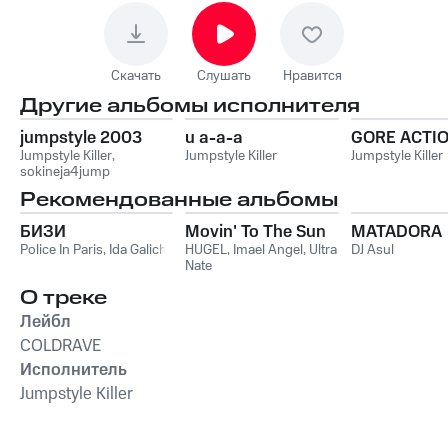
Скачать
Слушать
Нравится
Другие альбомы исполнителя
jumpstyle 2003
u a-a-a
GORE ACTI
Jumpstyle Killer
,
Jumpstyle Killer
Jumpstyle Killer
sokineja4jump
Рекомендованные альбомы
БИЗИ
Movin' To The Sun
MATADORA
Police In Paris
,
Ida Galich
HUGEL
,
Imael Angel
,
Ultra
DJ Asul
Nate
О треке
Лейбл
COLDRAVE
Исполнитель
Jumpstyle Killer