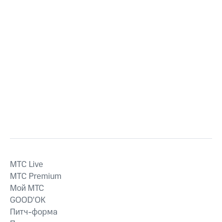
MTС Live
MTС Premium
Мой МТС
GOOD’OK
Питч-форма