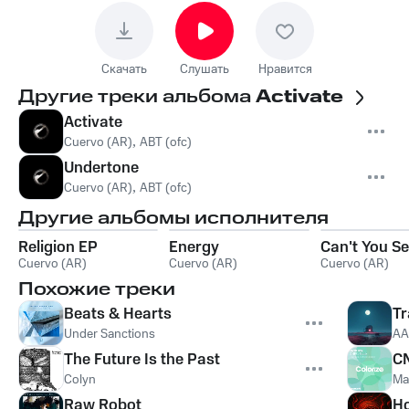
Скачать
Слушать
Нравится
Другие треки альбома
Activate
Activate
Cuervo (AR)
,
ABT (ofc)
Undertone
Cuervo (AR)
,
ABT (ofc)
Другие альбомы исполнителя
Religion EP
Energy
Can't You S
Cuervo (AR)
Cuervo (AR)
Cuervo (AR)
Похожие треки
Beats & Hearts
Tr
Under Sanctions
AA
The Future Is the Past
C
Colyn
Ma
Raw Robot
Ho