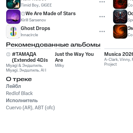
Timid Boy
,
GIGEE
Co
We Are Made of Stars
O
Kirill Sarsenov
Sp
Ghost Drops
Э
Innacircle
Co
Рекомендованные альбомы
#ТАМАДА
Just the Way You
Musica 202
(Extended 4DJs
Are
A-Clark
,
Vinny
,
Project
Miyagi & Эндшпиль
Pack)
,
Milky
Miyagi
,
Эндшпиль
,
Al I
Bo
,
Wooshendoo
О треке
Лейбл
Redlof Black
Исполнитель
Cuervo (AR), ABT (ofc)