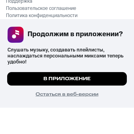
Поддержка
Пользовательское соглашение
Политика конфиденциальности
Рекомендательные технологии
Продолжим в приложении? 
СКАЧАТЬ ПРИЛОЖЕНИЕ
Слушать музыку, создавать плейлисты, 
наслаждаться персональными миксами теперь 
удобно!
Незаконное потребление наркотических средств,
психотропных веществ, их аналогов причиняет вред здоровью,
Мы используем куки, чтобы на сайте все
В ПРИЛОЖЕНИЕ
их незаконный оборот запрещён и влечёт установленную
работало.
Подробнее
законодательством ответственность.
© 2026 ООО «КИОН».
ПОНЯТНО
Остаться в веб-версии
Все права защищены
18+
Главная
В приложение
Избранное