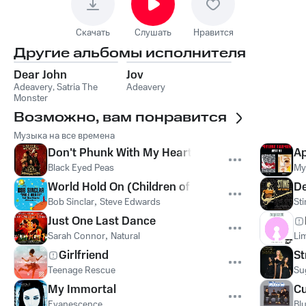
Скачать
Слушать
Нравится
Другие альбомы исполнителя
Dear John
Jov
Adeavery
,
Satria The
Adeavery
Monster
Возможно, вам понравится
Музыка на все времена
Don't Phunk With My Heart
Ap
Black Eyed Peas
My
World Hold On (Children of the Sky)
De
Bob Sinclar
,
Steve Edwards
St
Just One Last Dance
Sarah Connor
,
Natural
Lim
Girlfriend
St
Teenage Rescue
Su
My Immortal
Cu
Evanescence
Bl