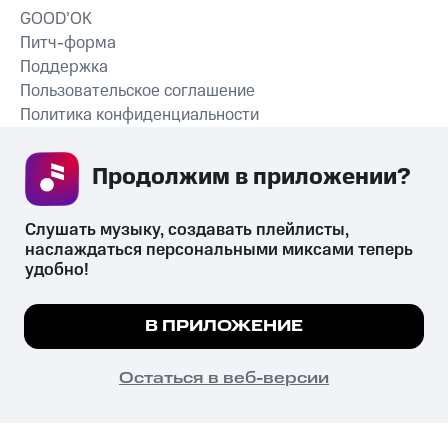
GOOD’OK
Питч-форма
Поддержка
Пользовательское соглашение
Политика конфиденциальности
Рекомендательные технологии
Продолжим в приложении? 
СКАЧАТЬ ПРИЛОЖЕНИЕ
Слушать музыку, создавать плейлисты, 
наслаждаться персональными миксами теперь 
удобно!
Незаконное потребление наркотических средств,
психотропных веществ, их аналогов причиняет вред здоровью,
Мы используем куки, чтобы на сайте все
В ПРИЛОЖЕНИЕ
их незаконный оборот запрещён и влечёт установленную
работало.
Подробнее
законодательством ответственность.
© 2026 ООО «КИОН».
ПОНЯТНО
Остаться в веб-версии
Все права защищены
18+
Главная
В приложение
Избранное