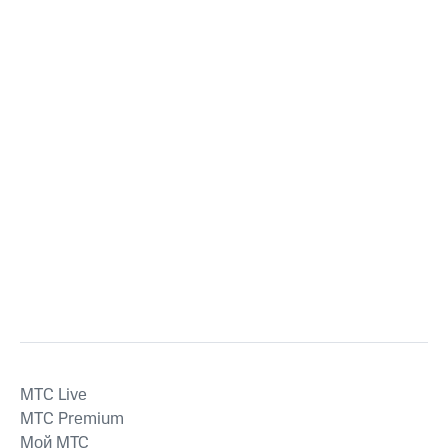
MTС Live
MTС Premium
Мой МТС