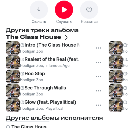
Скачать
Слушать
Нравится
Другие треки альбома
The Glass House
Intro (The Glass House Murder)
Hooligan Zoo
Ho
Realest of the Real (feat. Infamous Age)
Hooligan Zoo
,
Infamous Age
Ho
Hoo Step
Hooligan Zoo
Ho
See Through Walls
Hooligan Zoo
Ho
Glow (feat. Playalitical)
Hooligan Zoo
,
Playalitical
Ho
Другие альбомы исполнителя
The Glass House