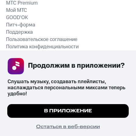
MTС Premium
Мой МТС
GOOD’OK
Питч-форма
Поддержка
Пользовательское соглашение
Политика конфиденциальности
Рекомендательные технологии
Продолжим в приложении? 
СКАЧАТЬ ПРИЛОЖЕНИЕ
Слушать музыку, создавать плейлисты, 
наслаждаться персональными миксами теперь 
удобно!
Незаконное потребление наркотических средств,
психотропных веществ, их аналогов причиняет вред здоровью,
Мы используем куки, чтобы на сайте все
В ПРИЛОЖЕНИЕ
их незаконный оборот запрещён и влечёт установленную
работало.
Подробнее
законодательством ответственность.
© 2026 ООО «КИОН».
ПОНЯТНО
Остаться в веб-версии
Все права защищены
18+
Главная
В приложение
Избранное