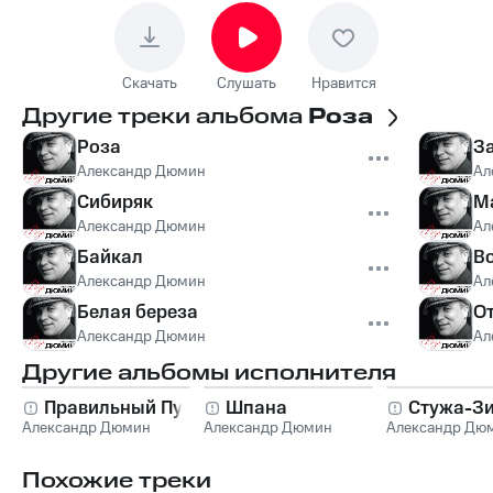
Скачать
Слушать
Нравится
Другие треки альбома
Роза
Роза
З
Александр Дюмин
Ал
Сибиряк
М
Александр Дюмин
Ал
Байкал
В
Александр Дюмин
Ал
Белая береза
О
Александр Дюмин
Ал
Другие альбомы исполнителя
Правильный Путь
Шпана
Стужа-З
Александр Дюмин
Александр Дюмин
Александр Дю
Похожие треки