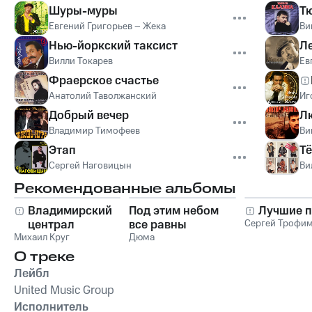
Шуры-муры
Т
Евгений Григорьев – Жека
Ви
Нью-йоркский таксист
Л
Вилли Токарев
Ев
Фраерское счастье
Анатолий Таволжанский
Иг
Добрый вечер
Л
Владимир Тимофеев
Ви
Этап
Тё
Сергей Наговицын
Ви
Рекомендованные альбомы
Владимирский
Под этим небом
Лучшие п
централ
все равны
Сергей Трофи
Михаил Круг
Дюма
О треке
Лейбл
United Music Group
Исполнитель