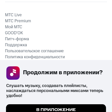
MTС Live
MTС Premium
Мой МТС
GOOD’OK
Питч-форма
Поддержка
Пользовательское соглашение
Политика конфиденциальности
Рекомендательные технологии
Продолжим в приложении? 
СКАЧАТЬ ПРИЛОЖЕНИЕ
Слушать музыку, создавать плейлисты, 
наслаждаться персональными миксами теперь 
удобно!
Незаконное потребление наркотических средств,
психотропных веществ, их аналогов причиняет вред здоровью,
Мы используем куки, чтобы на сайте все
В ПРИЛОЖЕНИЕ
их незаконный оборот запрещён и влечёт установленную