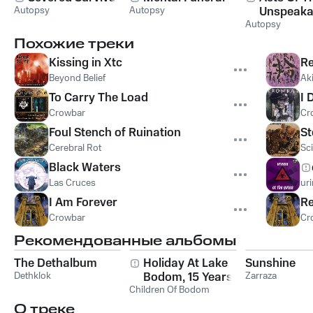
Autopsy
Autopsy
Unspeaka
Autopsy
Похожие треки
Kissing in Xtc
Re
Beyond Belief
Ak
To Carry The Load
I 
Crowbar
Cr
Foul Stench of Ruination
St
Cerebral Rot
Sci
Black Waters
Las Cruces
ur
I Am Forever
Re
Crowbar
Cr
Рекомендованные альбомы
The Dethalbum
Holiday At Lake
Sunshine
Dethklok
Bodom, 15 Years of
Zarraza
Children Of Bodom
Wasted Youth
О треке