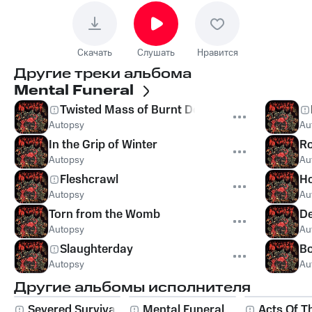
Скачать
Слушать
Нравится
Другие треки альбома
Mental Funeral
Twisted Mass of Burnt Decay
Autopsy
Au
In the Grip of Winter
Ro
Autopsy
Au
Fleshcrawl
Ho
Autopsy
Au
Torn from the Womb
De
Autopsy
Au
Slaughterday
B
Autopsy
Au
Другие альбомы исполнителя
Severed Survival
Mental Funeral
Acts Of T