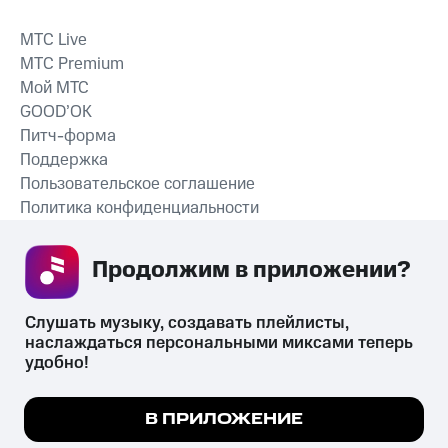
MTС Live
MTС Premium
Мой МТС
GOOD’OK
Питч-форма
Поддержка
Пользовательское соглашение
Политика конфиденциальности
Рекомендательные технологии
Продолжим в приложении? 
СКАЧАТЬ ПРИЛОЖЕНИЕ
Слушать музыку, создавать плейлисты, 
наслаждаться персональными миксами теперь 
удобно!
Незаконное потребление наркотических средств,
психотропных веществ, их аналогов причиняет вред здоровью,
Мы используем куки, чтобы на сайте все
В ПРИЛОЖЕНИЕ
их незаконный оборот запрещён и влечёт установленную
работало.
Подробнее
законодательством ответственность.