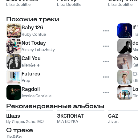
Eliza Doolittle
Eliza Doolittle
Eliza Doolittle
Похожие треки
Baby 126
If
Ruby Confue
Fr
Not Today
do
Alexey Labuzhsky
Mar
Call You
Yo
allen&elle
Ka
Futures
Prep
Ell
Ragdoll
Lo
Jessica Gabrielle
Dir
Рекомендованные альбомы
Шадэ
ЭКСПОНАТ
GAZ
By Индия
,
Xcho
,
MOT
MIA BOYKA
Zivert
О треке
Лейбл