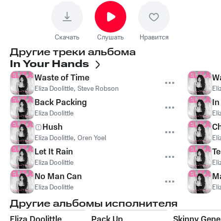
Скачать
Слушать
Нравится
Другие треки альбома
In Your Hands
Waste of Time
Wa
Eliza Doolittle
,
Steve Robson
Eli
Back Packing
In
Eliza Doolittle
Eli
Hush
C
Eliza Doolittle
,
Oren Yoel
Eli
Let It Rain
Te
Eliza Doolittle
Eli
No Man Can
Ma
Eliza Doolittle
Eli
Другие альбомы исполнителя
Eliza Doolittle
Pack Up
Skinny Gene