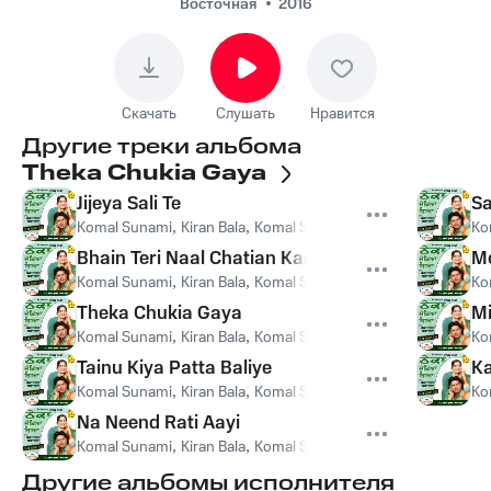
Восточная
2016
Скачать
Слушать
Нравится
Другие треки альбома
Theka Chukia Gaya
Jijeya Sali Te
S
Komal Sunami
,
Kiran Bala
,
Komal Sunami, Kiran Bala
Ko
Bhain Teri Naal Chatian Kadon Kadavengi
Me
Komal Sunami
,
Kiran Bala
,
Komal Sunami, Kiran Bala
Ko
Theka Chukia Gaya
Mi
Komal Sunami
,
Kiran Bala
,
Komal Sunami, Kiran Bala
Ko
Tainu Kiya Patta Baliye
Ka
Komal Sunami
,
Kiran Bala
,
Komal Sunami, Kiran Bala
Ko
Na Neend Rati Aayi
Komal Sunami
,
Kiran Bala
,
Komal Sunami, Kiran Bala
Другие альбомы исполнителя