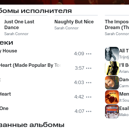
бомы исполнителя
Just One Last
Naughty But Nice
The Impos
Dance
Dream (Th
Sarah Connor
Sarah Connor
Sarah Connor
еки
y House
All 
4:09
Trijn
eart (Made Popular By Toni Braxton)
I'll
3:57
Arian
t
Dan
4:03
Carm
Heart
Mem
4:42
Jt Sou
 One
Esa
4:07
Mak
ванные альбомы