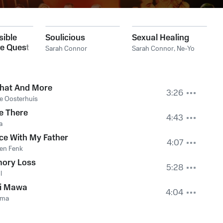
sible
Soulicious
Sexual Healing
e Quest)
Sarah Connor
Sarah Connor
,
Ne-Yo
That And More
3:26
tje Oosterhuis
 Be There
4:43
a
ce With My Father
4:07
en Fenk
ory Loss
5:28
l
li Mawa
4:04
oma