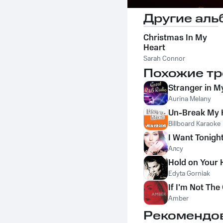
Другие аль
Christmas In My
Heart
Sarah Connor
Похожие тр
Stranger in M
Aurina Melany
Un-Break My H
Billboard Karaoke
I Want Tonigh
Алсу
Hold on Your 
Edyta Gorniak
If I'm Not The
Amber
Рекомендо