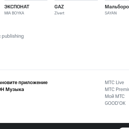
ЭКСПОНАТ
GAZ
Мальборо
MIA BOYKA
Zivert
SAYAN
c publishing
ановите приложение
MTС Live
Н Музыка
MTС Prem
Мой МТС
GOOD’OK