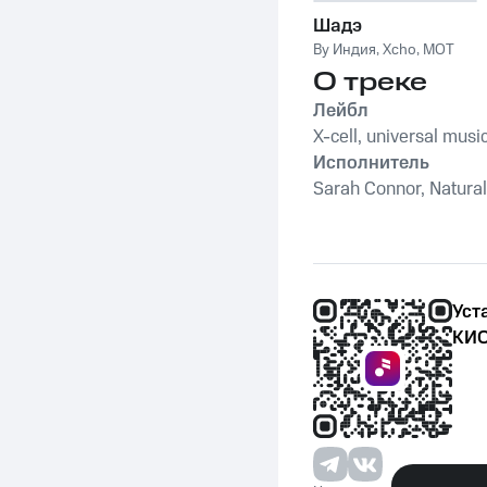
Шадэ
By Индия
,
Xcho
,
MOT
О треке
Лейбл
X-cell, universal musi
Исполнитель
Sarah Connor, Natural
Уст
КИО