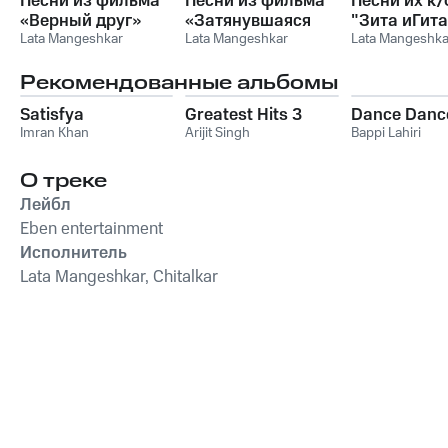
Песни из фильма
Песни из фильма
Песни их к/
«Верный друг»
«Затянувшаяся
"Зита иГита
Lata Mangeshkar
расплата»
Lata Mangeshkar
Lata Mangeshka
Рекомендованные альбомы
Satisfya
Greatest Hits 3
Dance Danc
Imran Khan
Arijit Singh
Bappi Lahiri
О треке
Лейбл
Eben entertainment
Исполнитель
Lata Mangeshkar, Chitalkar