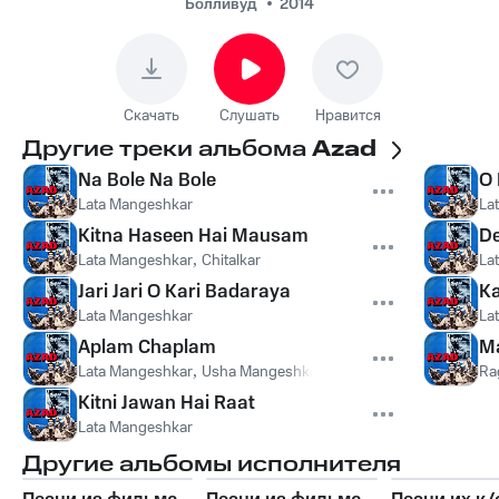
Болливуд
2014
Скачать
Слушать
Нравится
Другие треки альбома
Azad
Na Bole Na Bole
O 
Lata Mangeshkar
La
Kitna Haseen Hai Mausam
De
Lata Mangeshkar
,
Chitalkar
La
Jari Jari O Kari Badaraya
K
Lata Mangeshkar
La
Aplam Chaplam
M
Lata Mangeshkar
,
Usha Mangeshkar
Ra
Kitni Jawan Hai Raat
Lata Mangeshkar
Другие альбомы исполнителя