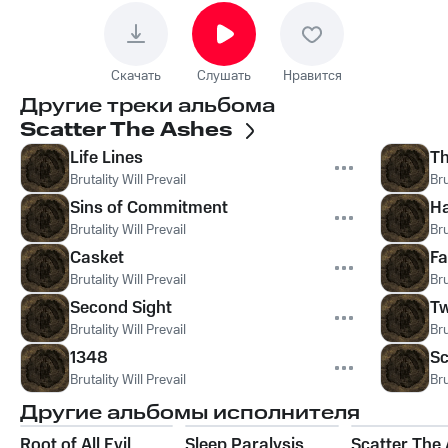
Скачать
Слушать
Нравится
Другие треки альбома
Scatter The Ashes
Life Lines
Th
Brutality Will Prevail
Bru
Sins of Commitment
Ha
Brutality Will Prevail
Bru
Casket
Fa
Brutality Will Prevail
Bru
Second Sight
Tw
Brutality Will Prevail
Bru
1348
Sc
Brutality Will Prevail
Bru
Другие альбомы исполнителя
Root of All Evil
Sleep Paralysis
Scatter The