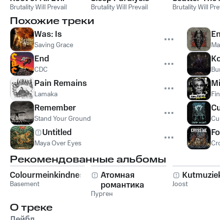
Brutality Will Prevail
Brutality Will Prevail
Brutality Will Pre
Похожие треки
Was: Is
En
Saving Grace
Ma
End
К
CDC
Bu
Pain Remains
Mi
Lamaka
Fin
Remember
Cu
Stand Your Ground
Cur
Untitled
Fo
Maya Over Eyes
Cr
Рекомендованные альбомы
Colourmeinkindness
Атомная
Kutmuzie
Basement
романтика
Joost
Пурген
О треке
Лейбл