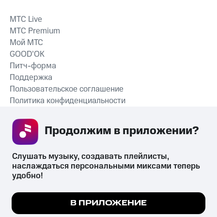
MTС Live
MTС Premium
Мой МТС
GOOD’OK
Питч-форма
Поддержка
Пользовательское соглашение
Политика конфиденциальности
Рекомендательные технологии
Продолжим в приложении? 
СКАЧАТЬ ПРИЛОЖЕНИЕ
Слушать музыку, создавать плейлисты, 
наслаждаться персональными миксами теперь 
удобно!
Незаконное потребление наркотических средств,
психотропных веществ, их аналогов причиняет вред здоровью,
Мы используем куки, чтобы на сайте все
В ПРИЛОЖЕНИЕ
их незаконный оборот запрещён и влечёт установленную
работало.
Подробнее
законодательством ответственность.