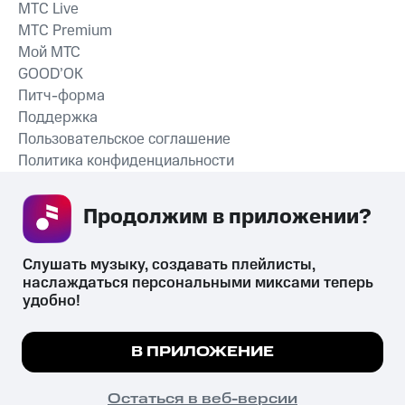
MTС Live
MTС Premium
Мой МТС
GOOD’OK
Питч-форма
Поддержка
Пользовательское соглашение
Политика конфиденциальности
Рекомендательные технологии
Продолжим в приложении? 
СКАЧАТЬ ПРИЛОЖЕНИЕ
Слушать музыку, создавать плейлисты, 
наслаждаться персональными миксами теперь 
удобно!
Незаконное потребление наркотических средств,
психотропных веществ, их аналогов причиняет вред здоровью,
Мы используем куки, чтобы на сайте все
В ПРИЛОЖЕНИЕ
их незаконный оборот запрещён и влечёт установленную
работало.
Подробнее
законодательством ответственность.
© 2026 ООО «КИОН».
ПОНЯТНО
Остаться в веб-версии