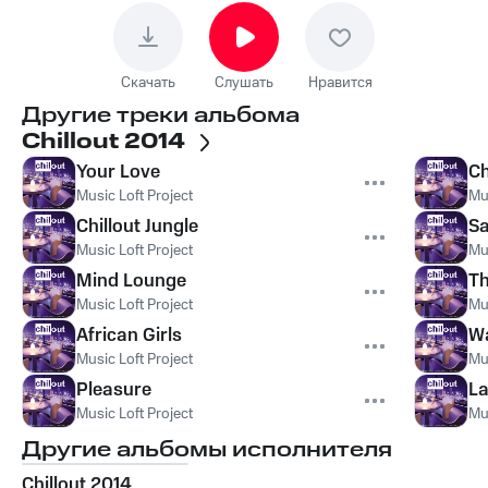
Скачать
Слушать
Нравится
Другие треки альбома
Chillout 2014
Your Love
Ch
Music Loft Project
Mus
Chillout Jungle
Sa
Music Loft Project
Mus
Mind Lounge
Th
Music Loft Project
Mus
African Girls
Wa
Music Loft Project
Mus
Pleasure
L
Music Loft Project
Mus
Другие альбомы исполнителя
Chillout 2014