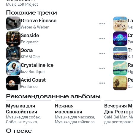
Music Loft Project
Похожие треки
Groove Finesse
La
Weber & Weber
Ne
Seaside
C
Enigmatic
Pa
Эола
Tr
KRAM Che
K. 
Crystalline Ice
Ra
Jazz Boutique
Ei
Acid Coast
Pe
Periferico
Da
Рекомендованные альбомы
Музыка для
Нежная
Вечерняя М
Спокойствия
массажная
Для Рестор
Кошек
Музыка для собак
,
музыка для
Музыка для массажа
,
Vol. 1
Café Del Mar
,
М
Собачья музыка
,
Музыка для тайского
для ресторано
глубокого
Музыка для кошек
,
массажа
,
Музыка для
Спокойная фо
расслабления и
О треке
Музыка для сна
Массажа Спа
,
Музыка
музыка