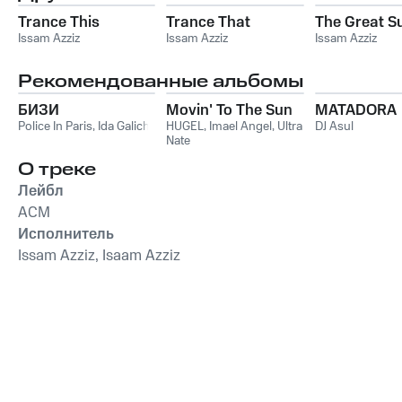
Trance This
Trance That
The Great S
Issam Azziz
Issam Azziz
Issam Azziz
Рекомендованные альбомы
БИЗИ
Movin' To The Sun
MATADORA
Police In Paris
,
Ida Galich
HUGEL
,
Imael Angel
,
Ultra
DJ Asul
Nate
О треке
Лейбл
ACM
Исполнитель
Issam Azziz, Isaam Azziz