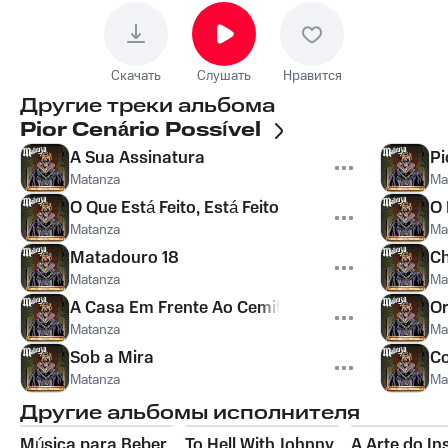
Скачать
Слушать
Нравится
Другие треки альбома
Pior Cenário Possível
A Sua Assinatura
Pi
Matanza
Ma
O Que Está Feito, Está Feito
O 
Matanza
Ma
Matadouro 18
Ch
Matanza
Ma
A Casa Em Frente Ao Cemitério
Or
Matanza
Ma
Sob a Mira
Co
Matanza
Ma
Другие альбомы исполнителя
Música para Beber
To Hell With Johnny
A Arte do In