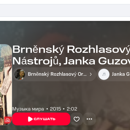
Brněnský Rozhlasový
Nástrojů, Janka Guzo
mi búvaj
Brněnský Rozhlasový Orchestr Lidových Nástrojů
Janka 
Музыка мира
2015
2:02
СЛУШАТЬ