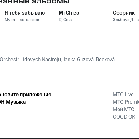
ванные альбомы
Я тебя забываю
Mi Chico
Сборник
Мурат Тхагалегов
Dj Goja
Эльбрус Дж
Orchestr Lidových Nástrojů, Janka Guzová-Becková
ановите приложение
MTС Live
Н Музыка
MTС Prem
Мой МТС
GOOD’OK