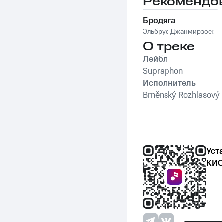
Рекомендо
Бродяга
Эльбрус Джанмирзоев
О треке
Лейбл
Supraphon
Исполнитель
Brněnský Rozhlasový 
Уст
КИО