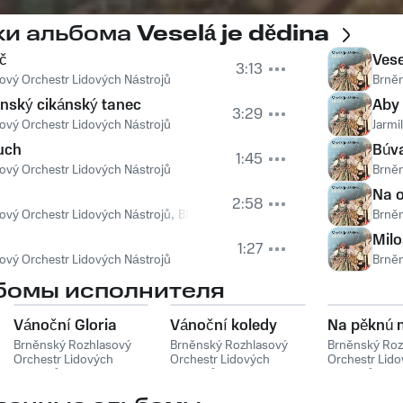
ки альбома
Veselá je dědina
č
Vese
3:13
ový Orchestr Lidových Nástrojů
Brněn
nský cikánský tanec
Aby 
3:29
ový Orchestr Lidových Nástrojů
Jarmi
uch
Búva
1:45
ový Orchestr Lidových Nástrojů
Brněn
Na o
2:58
ový Orchestr Lidových Nástrojů
,
BROLN
,
Lidová česká
,
Emanuel Kuksa
Brněn
,
F
Milo
1:27
ový Orchestr Lidových Nástrojů
Brněn
бомы исполнителя
Vánoční Gloria
Vánoční koledy
Na pěknú 
Brněnský Rozhlasový
Brněnský Rozhlasový
Brněnský Roz
Orchestr Lidových
Orchestr Lidových
Orchestr Lid
Nástrojů
Nástrojů
Nástrojů