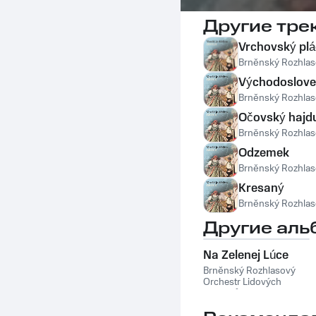
Другие тре
Vrchovský plá
Brněnský Rozhlas
Východoslove
Brněnský Rozhlas
Očovský hajd
Brněnský Rozhlas
Odzemek
Brněnský Rozhlas
Kresaný
Brněnský Rozhlas
Другие аль
Na Zelenej Lúce
Brněnský Rozhlasový
Orchestr Lidových
Nástrojů