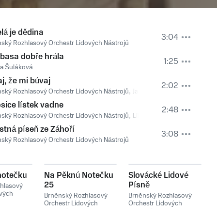
lá je dědina
3:04
ský Rozhlasový Orchestr Lidových Nástrojů
basa dobře hrála
1:25
la Šuláková
j, že mi búvaj
2:02
ský Rozhlasový Orchestr Lidových Nástrojů
,
Janka Guzová-Becková
sice lístek vadne
2:48
ský Rozhlasový Orchestr Lidových Nástrojů
rantišek Dobrovolný
,
Libuše Hotárková
stná píseň ze Záhoří
3:08
ský Rozhlasový Orchestr Lidových Nástrojů
notečku
Na Pěknú Notečku
Slovácké Lidové
25
Písně
hlasový
ových
Brněnský Rozhlasový
Brněnský Rozhlasový
Orchestr Lidových
Orchestr Lidových
Nástrojů
Nástrojů
,
Ľudová hudba