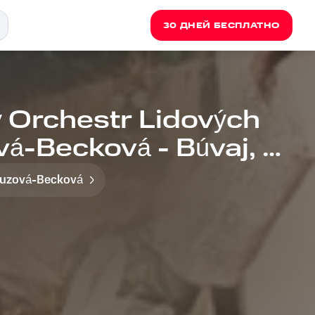
30 ДНЕЙ БЕСПЛАТНО
 Orchestr Lidových
vá-Becková - Búvaj, že
Guzová-Becková