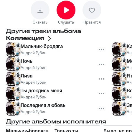
Скачать
Слушать
Нравится
Другие треки альбома
Коллекция
Мальчик-бродяга
Ка
Андрей Губин
Ан
Ночь
М
Андрей Губин
Ан
Лиза
Я 
Андрей Губин
Ан
Ты дождись меня
Вс
Андрей Губин
Ан
Последняя любовь
Зв
Андрей Губин
Ан
Другие альбомы исполнителя
Мальчик-бродяга
Только ты
Было, но п