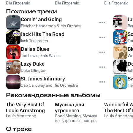
CD 3
Ella Fitzgerald
CD 1
Ella Fitzgerald
Ella Fitzgerald
CD 2
Похожие треки
Comin' and Going
Ju
Fletcher Henderson & His Orchestra
Be
Jack Hits The Road
S
Jack Teagarden
To
Dallas Blues
Bl
Ted Lewis
,
Fats Waller
Wo
Lazy Duke
Do
Duke Ellington
Jel
St. James Infirmary
Sw
Cab Calloway and His Orchestra
Fl
Рекомендованные альбомы
The Very Best Of
Музыка для
Wonderful W
Louis Armstrong
утреннего
The Best Of 
Louis Armstrong
настроения:
Good Morning
,
Музыка
Armstrong
Louis Armstron
для утреннего настроя
бодрость и
О треке
вдохновение