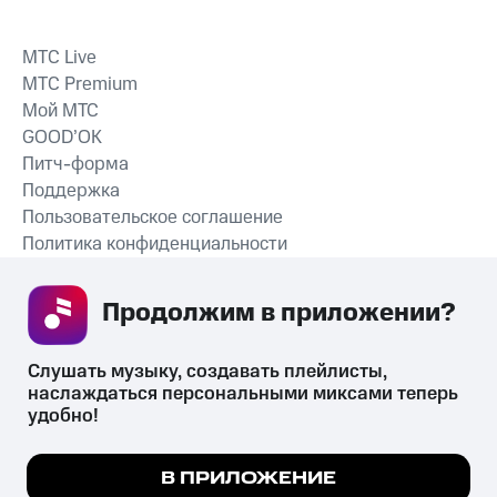
MTС Live
MTС Premium
Мой МТС
GOOD’OK
Питч-форма
Поддержка
Пользовательское соглашение
Политика конфиденциальности
Рекомендательные технологии
Продолжим в приложении? 
СКАЧАТЬ ПРИЛОЖЕНИЕ
Слушать музыку, создавать плейлисты, 
наслаждаться персональными миксами теперь 
удобно!
Незаконное потребление наркотических средств,
психотропных веществ, их аналогов причиняет вред здоровью,
Мы используем куки, чтобы на сайте все
В ПРИЛОЖЕНИЕ
их незаконный оборот запрещён и влечёт установленную
работало.
Подробнее