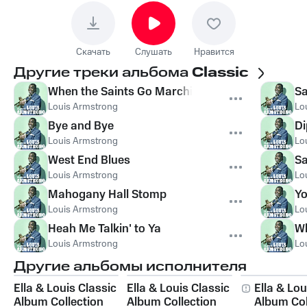
Скачать
Слушать
Нравится
Другие треки альбома
Classic
When the Saints Go Marching In
Sa
Louis Armstrong
Lo
Bye and Bye
Di
Louis Armstrong
Lo
West End Blues
Sa
Louis Armstrong
Lo
Mahogany Hall Stomp
Yo
Louis Armstrong
Lo
Heah Me Talkin' to Ya
Wh
Louis Armstrong
Lo
Другие альбомы исполнителя
Ella & Louis Classic
Ella & Louis Classic
Ella & Lou
Album Collection
Album Collection
Album Col