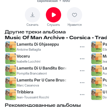
Европейская
1990
Скачать
Слушать
Нравится
Другие треки альбома
Music Of Man Archive - Corsica - Tra
Lamentu Di Ghjaseppu
Pa
Antoine Battaglia
Eti
Voceru
Ma
Isabelle Lucchini
Je
Lamentu Di U Banditu Bonelli
Lo
Pompilia Brancaleoni
Aug
Lamentu Per U Cane Bruscu
Pu
Marc Casanova
Th
Tribbiera
U 
Jean-Toussaint Rocchi
Do
Рекомендованные альбомы