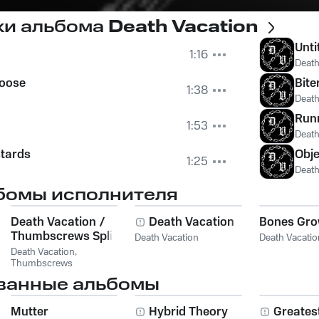
ки альбома
Death Vacation
Unti
1:16
Death
Loose
Bite
1:38
Death
Runn
1:53
Death
stards
Obje
1:25
Death
бомы исполнителя
Death Vacation /
Death Vacation
Bones Gro
Thumbscrews Split
Death Vacation
Death Vacatio
Death Vacation
,
Thumbscrews
ванные альбомы
Mutter
Hybrid Theory
Greatest