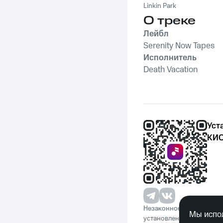
Linkin Park
О треке
Лейбл
Serenity Now Tapes
Исполнитель
Death Vacation
Уст
КИО
Незаконное потребление 
Мы испол
установленную законода