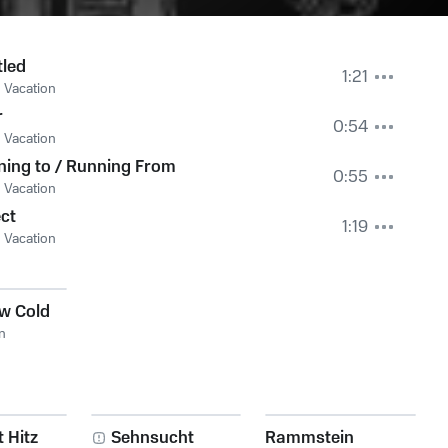
tled
1:21
 Vacation
r
0:54
 Vacation
ing to / Running From
0:55
 Vacation
ct
1:19
 Vacation
w Cold
n
 Hitz
Sehnsucht
Rammstein