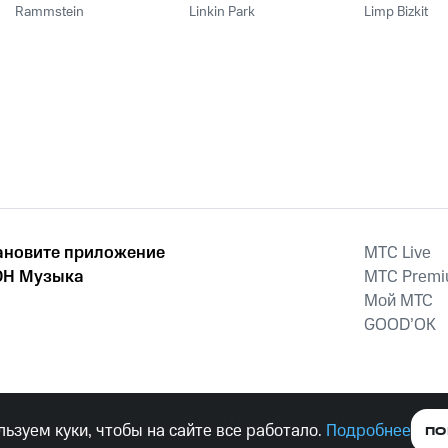
Rammstein
Linkin Park
Limp Bizkit
ановите приложение
MTС Live
Н Музыка
MTС Prem
Мой МТС
GOOD’OK
наркотических средств, психотропных веществ, их аналогов причиня
ьзуем куки, чтобы на сайте все работало.
Подробнее
ПО
тельством ответственность.