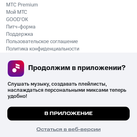
MTС Premium
Мой МТС
GOOD’OK
Питч-форма
Поддержка
Пользовательское соглашение
Политика конфиденциальности
Рекомендательные технологии
Продолжим в приложении? 
СКАЧАТЬ ПРИЛОЖЕНИЕ
Слушать музыку, создавать плейлисты, 
наслаждаться персональными миксами теперь 
удобно!
Незаконное потребление наркотических средств,
психотропных веществ, их аналогов причиняет вред здоровью,
Мы используем куки, чтобы на сайте все
В ПРИЛОЖЕНИЕ
их незаконный оборот запрещён и влечёт установленную
работало.
Подробнее
законодательством ответственность.
© 2026 ООО «КИОН».
ПОНЯТНО
Остаться в веб-версии
Все права защищены
18+