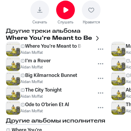
Скачать
Слушать
Нравится
Другие треки альбома
Where You're Meant to Be
Where You're Meant to Be
Ma
Aidan Moffat
Ai
I'm a Rover
Aidan Moffat
Ai
Big Kilmarnock Bunnet
Aidan Moffat
Ai
The City Tonight
Ab
Aidan Moffat
Ai
Ode to O'brien Et Al
Th
Aidan Moffat
Ai
Другие альбомы исполнителя
Where You're