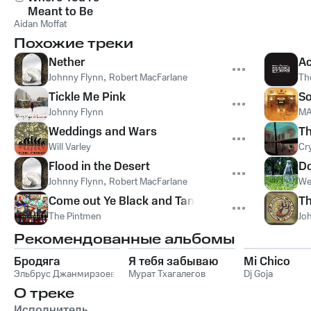
Meant to Be
Aidan Moffat
Похожие треки
Nether
Ac
Johnny Flynn
,
Robert MacFarlane
Th
Tickle Me Pink
So
Johnny Flynn
MA
Weddings and Wars
Th
Will Varley
Cr
Flood in the Desert
Do
Johnny Flynn
,
Robert MacFarlane
We
Come out Ye Black and Tans
Th
The Pintmen
Jo
Рекомендованные альбомы
Бродяга
Я тебя забываю
Mi Chico
Эльбрус Джанмирзоев
Мурат Тхагалегов
Dj Goja
О треке
Исполнитель