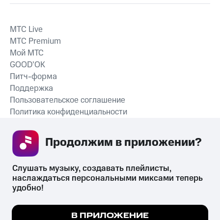
MTС Live
MTС Premium
Мой МТС
GOOD’OK
Питч-форма
Поддержка
Пользовательское соглашение
Политика конфиденциальности
Рекомендательные технологии
Продолжим в приложении? 
СКАЧАТЬ ПРИЛОЖЕНИЕ
Слушать музыку, создавать плейлисты, 
наслаждаться персональными миксами теперь 
удобно!
Незаконное потребление наркотических средств,
психотропных веществ, их аналогов причиняет вред здоровью,
Мы используем куки, чтобы на сайте все
В ПРИЛОЖЕНИЕ
их незаконный оборот запрещён и влечёт установленную