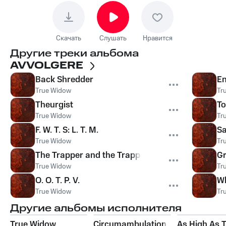
Скачать
Слушать
Нравится
Другие треки альбома
AVVOLGERE
Back Shredder
E
True Widow
Tr
Theurgist
To
True Widow
Tr
F. W. T. S: L. T. M.
Sa
True Widow
Tr
The Trapper and the Trapped
Gr
True Widow
Tr
O. O. T. P. V.
Wh
True Widow
Tr
Другие альбомы исполнителя
True Widow
Circumambulation
As High As 