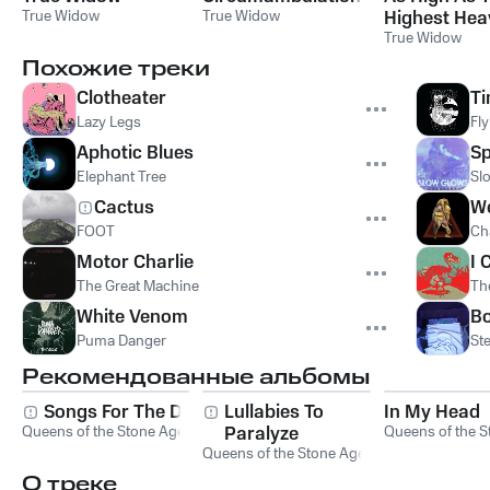
True Widow
True Widow
Highest Hea
And From T
True Widow
Center To T
Похожие треки
Circumferen
Clotheater
Ti
The Earth
Lazy Legs
Fly
Aphotic Blues
Sp
Elephant Tree
Sl
Cactus
We
FOOT
Ch
Motor Charlie
I 
The Great Machine
Th
White Venom
Bo
Puma Danger
Ste
Рекомендованные альбомы
Songs For The Deaf
Lullabies To
In My Head
Queens of the Stone Age
Paralyze
Queens of the S
Queens of the Stone Age
О треке