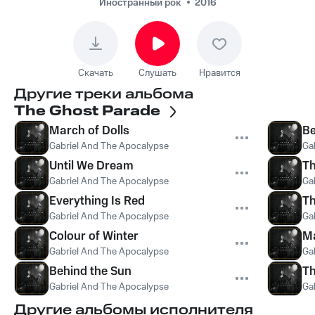
Иностранный рок
2016
Скачать
Слушать
Нравится
Другие треки альбома
The Ghost Parade
March of Dolls
Be
Gabriel And The Apocalypse
Ga
Until We Dream
Th
Gabriel And The Apocalypse
Ga
Everything Is Red
Th
Gabriel And The Apocalypse
Ga
Colour of Winter
M
Gabriel And The Apocalypse
Ga
Behind the Sun
Th
Gabriel And The Apocalypse
Ga
Другие альбомы исполнителя