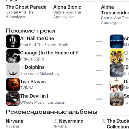
The Ghost Parade
Alpha Bionic
Alpha
Gabriel And The
Gabriel And The
Transcende
Apocalypse
Apocalypse
Gabriel And The
Apocalypse
Похожие треки
All Hail the One
Ar
Gina And The Eastern Block
KL
Change (In the House of Flies)
PRINCESSBRI
Th
Dolphins
1
The End of Melancholy
Dr
Two Staves
Di
TVINNA
Mo
The Devil in I
Se
O'Keefe Music Foundation
To
Рекомендованные альбомы
Nirvana
Nevermind
The Studi
Nirvana
Nirvana
Collection