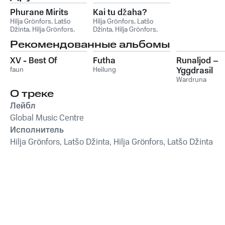
Phurane Mirits
Kai tu džaha?
Hilja Grönfors
,
Latšo
Hilja Grönfors
,
Latšo
Džinta
,
Hilja Grönfors,
Džinta
,
Hilja Grönfors,
Latšo Džinta
Latšo Džinta
Рекомендованные альбомы
XV - Best Of
Futha
Runaljod –
faun
Heilung
Yggdrasil
Wardruna
О треке
Лейбл
Global Music Centre
Исполнитель
Hilja Grönfors, Latšo Džinta, Hilja Grönfors, Latšo Džinta