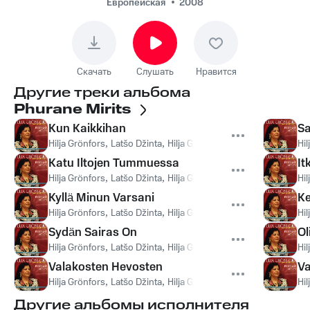
Европейская
2008
Скачать
Слушать
Нравится
Другие треки альбома
Phurane Mirits
Kun Kaikkihan
Sa
Hilja Grönfors
,
Latšo Džinta
,
Hilja Grönfors, Latšo Džinta
Hil
Katu Iltojen Tummuessa
It
Hilja Grönfors
,
Latšo Džinta
,
Hilja Grönfors, Latšo Džinta
Hil
Kyllä Minun Varsani
Ke
Hilja Grönfors
,
Latšo Džinta
,
Hilja Grönfors, Latšo Džinta
Hil
Sydän Sairas On
Ol
Hilja Grönfors
,
Latšo Džinta
,
Hilja Grönfors, Latšo Džinta
Hil
Valakosten Hevosten
Va
Hilja Grönfors
,
Latšo Džinta
,
Hilja Grönfors, Latšo Džinta
Hil
Другие альбомы исполнителя