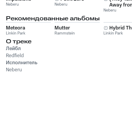
Neberu
Neberu
Away fro
Neberu
Inferiority
Рекомендованные альбомы
Meteora
Mutter
Hybrid Th
Linkin Park
Rammstein
Linkin Park
О треке
Лейбл
Redfield
Исполнитель
Neberu