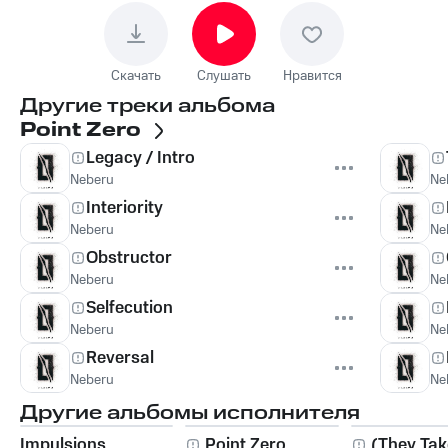
Скачать
Слушать
Нравится
Другие треки альбома
Point Zero
Legacy / Intro
Neberu
Ne
Interiority
Neberu
Ne
Obstructor
Neberu
Ne
Selfecution
Neberu
Ne
Reversal
Neberu
Ne
Другие альбомы исполнителя
Impulsions
Point Zero
(They Take