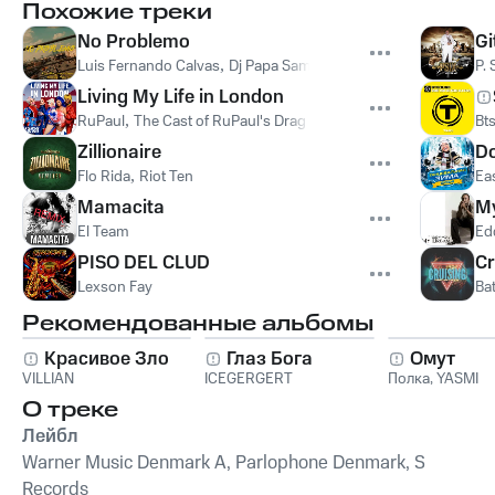
Похожие треки
No Problemo
Gi
Luis Fernando Calvas
,
Dj Papa Sam
P. 
Living My Life in London
RuPaul
,
The Cast of RuPaul's Drag Race UK vs The World, Seas
Bt
Zillionaire
Do
Flo Rida
,
Riot Ten
Ea
Mamacita
M
El Team
Ed
PISO DEL CLUD
Cr
Lexson Fay
Bat
Рекомендованные альбомы
Красивое Зло
Глаз Бога
Омут
VILLIAN
ICEGERGERT
Полка
,
YASMI
О треке
Лейбл
Warner Music Denmark A, Parlophone Denmark, S
Records