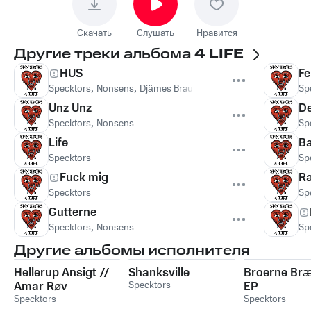
Скачать
Слушать
Нравится
Другие треки альбома
4 LIFE
HUS
Fe
Specktors
,
Nonsens
,
Djämes Braun
Sp
Unz Unz
De
Specktors
,
Nonsens
Sp
Life
B
Specktors
Sp
Fuck mig
R
Specktors
Sp
Gutterne
Specktors
,
Nonsens
Sp
Другие альбомы исполнителя
Hellerup Ansigt //
Shanksville
Broerne Br
Amar Røv
Specktors
EP
Specktors
Specktors