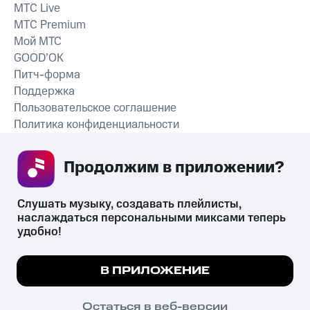
MTС Live
MTС Premium
Мой МТС
GOOD’OK
Питч-форма
Поддержка
Пользовательское соглашение
Политика конфиденциальности
Рекомендательные технологии
Продолжим в приложении? 
СКАЧАТЬ ПРИЛОЖЕНИЕ
Слушать музыку, создавать плейлисты, 
наслаждаться персональными миксами теперь 
удобно!
Незаконное потребление наркотических средств,
психотропных веществ, их аналогов причиняет вред здоровью,
Мы используем куки, чтобы на сайте все
В ПРИЛОЖЕНИЕ
их незаконный оборот запрещён и влечёт установленную
работало.
Подробнее
законодательством ответственность.
© 2026 ООО «КИОН».
ПОНЯТНО
Остаться в веб-версии