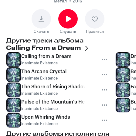
Метал
2016
Скачать
Слушать
Нравится
Другие треки альбома
Calling From a Dream
Calling from a Dream
Dr
Inanimate Existence
In
The Arcane Crystal
Be
Inanimate Existence
In
The Shore of Rising Shadows
Fa
Inanimate Existence
In
Pulse of the Mountain's Heart
Bu
Inanimate Existence
In
Upon Whirling Winds
Inanimate Existence
Другие альбомы исполнителя