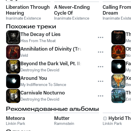
Liberation Through
A Never-Ending
Calling From
Hearing
Cycle Of
Dream
Inanimate Existence
Atonement
Inanimate Existence
Inanimate Exist
Похожие треки
The Decay of Lies
Th
Hiss From The Moat
Me
Annihilation of Divinity (Trust Upon Ignorance)
O
Veld
No
Beyond the Dark Veil, Pt. II: Into the Darkness B
Fa
Destroying the Devoid
My 
Around You
Xe
My Indifference To Silence
Be
Carnivale Nocturno
Th
Destroying the Devoid
En
Рекомендованные альбомы
Meteora
Mutter
Hybrid Th
Linkin Park
Rammstein
Linkin Park