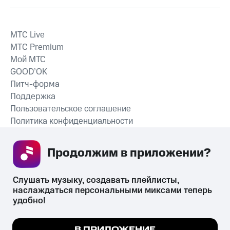
MTС Live
MTС Premium
Мой МТС
GOOD’OK
Питч-форма
Поддержка
Пользовательское соглашение
Политика конфиденциальности
Рекомендательные технологии
Продолжим в приложении? 
СКАЧАТЬ ПРИЛОЖЕНИЕ
Слушать музыку, создавать плейлисты, 
наслаждаться персональными миксами теперь 
удобно!
Незаконное потребление наркотических средств,
психотропных веществ, их аналогов причиняет вред здоровью,
Мы используем куки, чтобы на сайте все
В ПРИЛОЖЕНИЕ