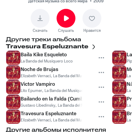
Детская музыка со всего мира
2009
Скачать
Слушать
Нравится
Другие треки альбома
Travesura Espeluznante
Baila Kike Esqueleto
L
La Banda del Musiquero Loco
Pip
Noche de Brujas
Mo
Elizabeth Vernaci
,
La Banda del Musiquero Loco
La
Victor Vampiro
Ná
Lito Epumer
,
La Banda del Musiquero Loco
La
Bailando en la Falda (Cumbia Turística)
Pr
Gustavo Libedinsky
,
La Banda del Musiquero Loco
La
Travesura Espeluznante
Br
Elizabeth Vernaci
,
La Banda del Musiquero Loco
La
Другие альбомы исполнителя