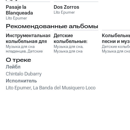
Pasaje la
Dos Zorros
Blanqueada
Lito Epumer
Lito Epumer
Рекомендованные альбомы
Инструментальная
Детские
Колыбельн
колыбельная для
колыбельные:
песни и му
малышей со
Музыка для сна
Нежная
Музыка для сна
,
для сна
Детские колыб
младенцев
,
Детские
Музыка для сна
Музыка для сн
звуками природы
успокаивающая
младенцев
колыбельные
,
Музыка
малыша
,
Музыка для
малыша
,
Музык
музыка для сна
О треке
для сна малыша
,
сна младенцев
,
Детские
сна младенцев
малышей и детей
Музыка для сна
,
колыбельные
песни
,
Сказочн
Лейбл
Колыбельная музыка
Музыка для с
Chintalo Dubarry
для детей и младенцев
Исполнитель
Lito Epumer, La Banda del Musiquero Loco