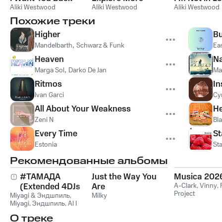
Aliki Westwood
Aliki Westwood
Aliki Westwood
Похожие треки
Higher
B
Mandelbarth
,
Schwarz & Funk
Ea
Heaven
N
Marga Sol
,
Darko De Jan
Ma
Ritmos
I
Ivan Garci
Cy
All About Your Weakness
He
Zeni N
Bl
Every Time
St
Estonia
Sta
Рекомендованные альбомы
#ТАМАДА
Just the Way You
Musica 202
(Extended 4DJs
Are
A-Clark
,
Vinny
,
Project
Miyagi & Эндшпиль
Pack)
,
Milky
Miyagi
,
Эндшпиль
,
Al I
Bo
,
Wooshendoo
О треке