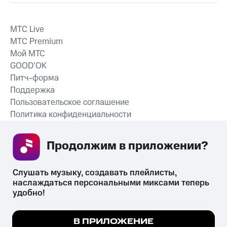
MTС Live
MTС Premium
Мой МТС
GOOD’OK
Питч-форма
Поддержка
Пользовательское соглашение
Политика конфиденциальности
Рекомендательные технологии
Продолжим в приложении? 
СКАЧАТЬ ПРИЛОЖЕНИЕ
Слушать музыку, создавать плейлисты, 
наслаждаться персональными миксами теперь 
удобно!
Незаконное потребление наркотических средств,
психотропных веществ, их аналогов причиняет вред здоровью,
Мы используем куки, чтобы на сайте все
В ПРИЛОЖЕНИЕ
их незаконный оборот запрещён и влечёт установленную