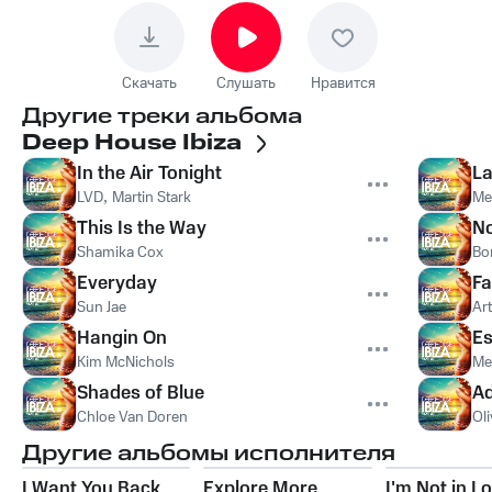
Скачать
Слушать
Нравится
Другие треки альбома
Deep House Ibiza
In the Air Tonight
L
LVD
,
Martin Stark
Me
This Is the Way
No
Shamika Cox
Bo
Everyday
Fa
Sun Jae
Ar
Hangin On
Es
Kim McNichols
Me
Shades of Blue
Ad
Chloe Van Doren
Ol
Другие альбомы исполнителя
I Want You Back
Explore More
I'm Not in L