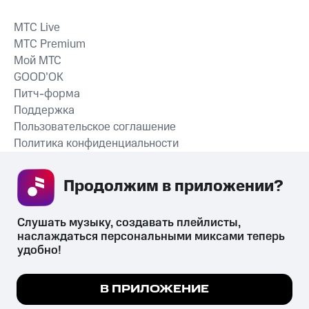
MTС Live
MTС Premium
Мой МТС
GOOD’OK
Питч-форма
Поддержка
Пользовательское соглашение
Политика конфиденциальности
Рекомендательные технологии
Продолжим в приложении? 
СКАЧАТЬ ПРИЛОЖЕНИЕ
Слушать музыку, создавать плейлисты, 
наслаждаться персональными миксами теперь 
удобно!
Незаконное потребление наркотических средств,
психотропных веществ, их аналогов причиняет вред здоровью,
Мы используем куки, чтобы на сайте все
В ПРИЛОЖЕНИЕ
их незаконный оборот запрещён и влечёт установленную
работало.
Подробнее
законодательством ответственность.