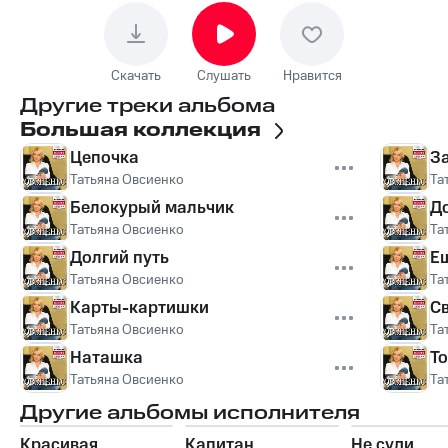
Скачать
Слушать
Нравится
Другие треки альбома
Большая коллекция
Цепочка
З
Татьяна Овсиенко
Та
Белокурый мальчик
Д
Татьяна Овсиенко
Та
Долгий путь
Е
Татьяна Овсиенко
Та
Карты-картишки
С
Татьяна Овсиенко
Та
Наташка
То
Татьяна Овсиенко
Та
Другие альбомы исполнителя
Красивая
Капитан
Не суди