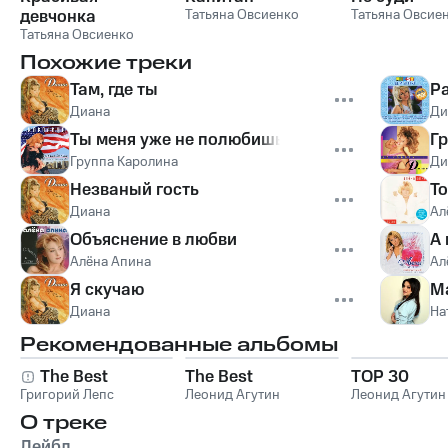
девчонка
Татьяна Овсиенко
Татьяна Овсие
Татьяна Овсиенко
Похожие треки
Там, где ты
Р
Диана
Ди
Ты меня уже не полюбишь
Г
Группа Каролина
Ди
Незваный гость
Т
Диана
Ал
Объяснение в любви
А 
Алёна Апина
Ал
Я скучаю
М
Диана
На
Рекомендованные альбомы
The Best
The Best
TOP 30
Григорий Лепс
Леонид Агутин
Леонид Агутин
О треке
Лейбл