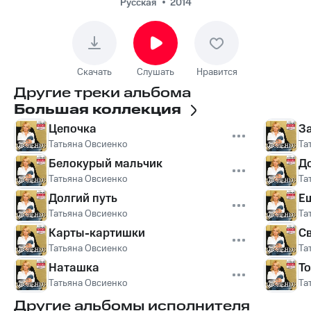
Русская
2014
Скачать
Слушать
Нравится
Другие треки альбома
Большая коллекция
Цепочка
З
Татьяна Овсиенко
Та
Белокурый мальчик
Д
Татьяна Овсиенко
Та
Долгий путь
Е
Татьяна Овсиенко
Та
Карты-картишки
С
Татьяна Овсиенко
Та
Наташка
То
Татьяна Овсиенко
Та
Другие альбомы исполнителя