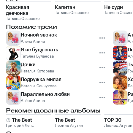
Красивая
Капитан
Не суди
девчонка
Татьяна Овсиенко
Татьяна Овсие
Татьяна Овсиенко
Похожие треки
Ночной звонок
А 
Алёна Апина
Ал
Я не буду спать
П
Татьяна Буланова
Ал
Дочки
Т
Наталья Которева
Гр
Подружка милая
Х
Наталья Сенчукова
Ла
Параллельно любви
Р
Алёна Апина
Ди
Рекомендованные альбомы
The Best
The Best
TOP 30
Григорий Лепс
Леонид Агутин
Леонид Агутин