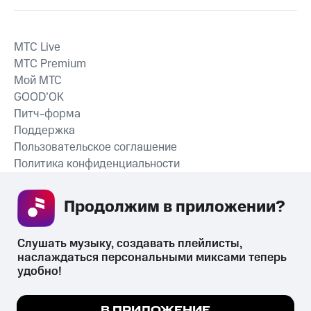
MTС Live
MTС Premium
Мой МТС
GOOD’OK
Питч-форма
Поддержка
Пользовательское соглашение
Политика конфиденциальности
Рекомендательные технологии
Продолжим в приложении? 
СКАЧАТЬ ПРИЛОЖЕНИЕ
Слушать музыку, создавать плейлисты, 
наслаждаться персональными миксами теперь 
удобно!
Незаконное потребление наркотических средств,
психотропных веществ, их аналогов причиняет вред здоровью,
Мы используем куки, чтобы на сайте все
В ПРИЛОЖЕНИЕ