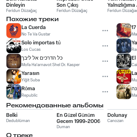
Dinleyin
Son Çıkış
Yalnızlığıma 
Feridun Düzağaç
Feridun Düzağaç
Feridun Düzağa
Похожие треки
La Cuerda
17
No Te Va Gustar
Ma
Solo importas tú
Ya
Los Cucas
Ra
כל הדרכים אל ליבך
El
Mofa Ha'arnavot Shel Dr. Kasper
Ca
Yarasın
La
Yiğit Suba
Mu
Róma
נה
Republic
Ma
Рекомендованные альбомы
Belki
En Güzel Günüm
Dolunay
Dedublüman
Gecem 1999-2006
Canozan
Duman
О треке