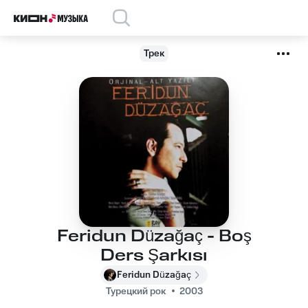
Трек
Feridun Düzağaç - Boş
Ders Şarkısı
Feridun Düzağaç
Турецкий рок
2003