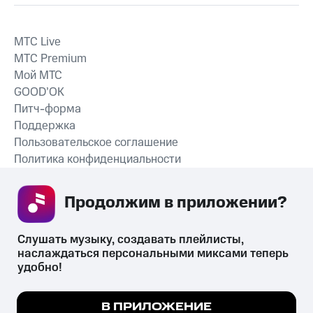
MTС Live
MTС Premium
Мой МТС
GOOD’OK
Питч-форма
Поддержка
Пользовательское соглашение
Политика конфиденциальности
Рекомендательные технологии
Продолжим в приложении? 
СКАЧАТЬ ПРИЛОЖЕНИЕ
Слушать музыку, создавать плейлисты, 
наслаждаться персональными миксами теперь 
удобно!
Незаконное потребление наркотических средств,
психотропных веществ, их аналогов причиняет вред здоровью,
Мы используем куки, чтобы на сайте все
В ПРИЛОЖЕНИЕ
их незаконный оборот запрещён и влечёт установленную