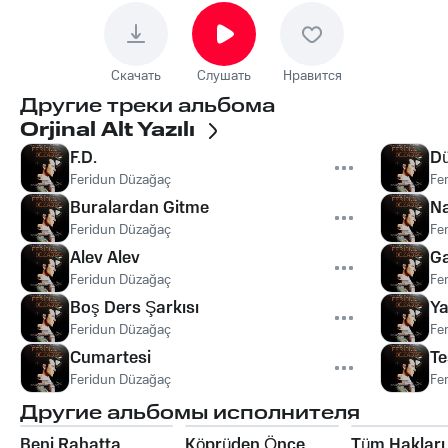
Скачать
Слушать
Нравится
Другие треки альбома
Orjinal Alt Yazılı
F.D.
Dü
Feridun Düzağaç
Fe
Buralardan Gitme
N
Feridun Düzağaç
Fe
Alev Alev
Ga
Feridun Düzağaç
Fe
Boş Ders Şarkısı
Ya
Feridun Düzağaç
Fe
Cumartesi
Te
Feridun Düzağaç
Fe
Другие альбомы исполнителя
Beni Rahatta
Köprüden Önce
Tüm Hakları