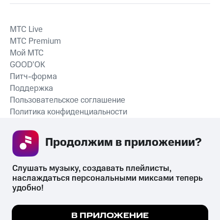
MTС Live
MTС Premium
Мой МТС
GOOD’OK
Питч-форма
Поддержка
Пользовательское соглашение
Политика конфиденциальности
Рекомендательные технологии
Продолжим в приложении? 
СКАЧАТЬ ПРИЛОЖЕНИЕ
Слушать музыку, создавать плейлисты, 
наслаждаться персональными миксами теперь 
удобно!
Незаконное потребление наркотических средств,
психотропных веществ, их аналогов причиняет вред здоровью,
Мы используем куки, чтобы на сайте все
В ПРИЛОЖЕНИЕ
их незаконный оборот запрещён и влечёт установленную