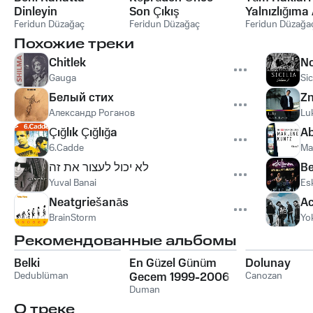
Dinleyin
Son Çıkış
Yalnızlığıma 
Feridun Düzağaç
Feridun Düzağaç
Feridun Düzağa
Похожие треки
Chitlek
No
Gauga
Sic
Белый стих
Z
Александр Роганов
Lu
Çığlık Çığlığa
Ab
6.Cadde
Ma
לא יכול לעצור את זה
Be
Yuval Banai
Es
Neatgriešanās
Ac
BrainStorm
Yok
Рекомендованные альбомы
Belki
En Güzel Günüm
Dolunay
Dedublüman
Gecem 1999-2006
Canozan
Duman
О треке