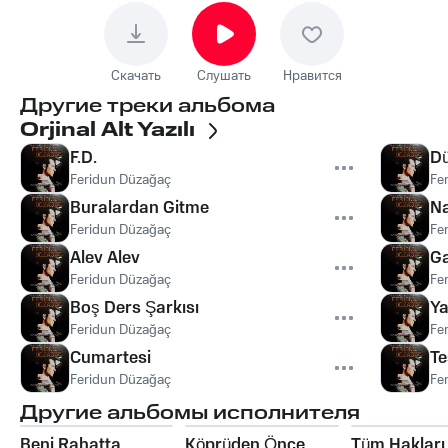
Скачать
Слушать
Нравится
Другие треки альбома
Orjinal Alt Yazılı
F.D.
Dü
Feridun Düzağaç
Fe
Buralardan Gitme
N
Feridun Düzağaç
Fe
Alev Alev
Ga
Feridun Düzağaç
Fe
Boş Ders Şarkısı
Ya
Feridun Düzağaç
Fe
Cumartesi
Te
Feridun Düzağaç
Fe
Другие альбомы исполнителя
Beni Rahatta
Köprüden Önce
Tüm Hakları