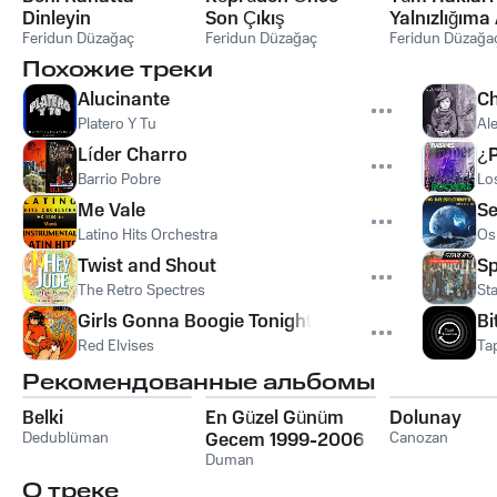
Dinleyin
Son Çıkış
Yalnızlığıma 
Feridun Düzağaç
Feridun Düzağaç
Feridun Düzağa
Похожие треки
Alucinante
Ch
Platero Y Tu
Al
Líder Charro
¿P
Barrio Pobre
Lo
Me Vale
Se
Latino Hits Orchestra
Os
Twist and Shout
Sp
The Retro Spectres
St
Girls Gonna Boogie Tonight
Bi
Red Elvises
Ta
Рекомендованные альбомы
Belki
En Güzel Günüm
Dolunay
Dedublüman
Gecem 1999-2006
Canozan
Duman
О треке