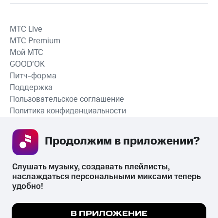
MTС Live
MTС Premium
Мой МТС
GOOD’OK
Питч-форма
Поддержка
Пользовательское соглашение
Политика конфиденциальности
Рекомендательные технологии
Продолжим в приложении? 
СКАЧАТЬ ПРИЛОЖЕНИЕ
Слушать музыку, создавать плейлисты, 
наслаждаться персональными миксами теперь 
удобно!
Незаконное потребление наркотических средств,
психотропных веществ, их аналогов причиняет вред здоровью,
Мы используем куки, чтобы на сайте все
В ПРИЛОЖЕНИЕ
их незаконный оборот запрещён и влечёт установленную