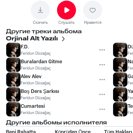
Скачать
Слушать
Нравится
Другие треки альбома
Orjinal Alt Yazılı
F.D.
Dü
Feridun Düzağaç
Fe
Buralardan Gitme
N
Feridun Düzağaç
Fe
Alev Alev
Ga
Feridun Düzağaç
Fe
Boş Ders Şarkısı
Ya
Feridun Düzağaç
Fe
Cumartesi
Te
Feridun Düzağaç
Fe
Другие альбомы исполнителя
Beni Rahatta
Köprüden Önce
Tüm Hakları