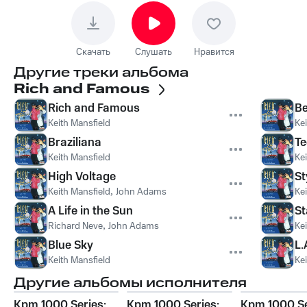
Скачать
Слушать
Нравится
Другие треки альбома
Rich and Famous
Rich and Famous
Be
Keith Mansfield
Ke
Braziliana
Te
Keith Mansfield
Ke
High Voltage
St
Keith Mansfield
,
John Adams
Ke
A Life in the Sun
St
Richard Neve
,
John Adams
Ke
Blue Sky
L.
Keith Mansfield
Ke
Другие альбомы исполнителя
Kpm 1000 Series:
Kpm 1000 Series:
Kpm 1000 Se