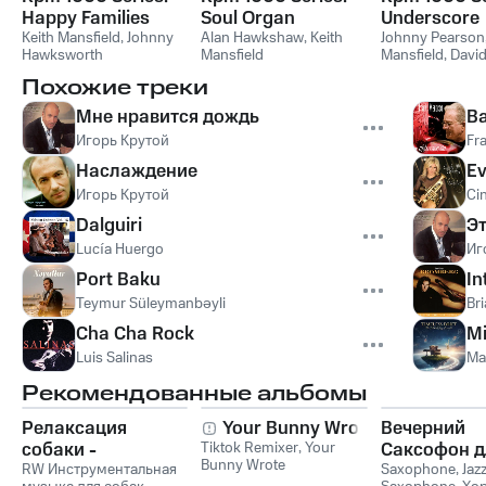
Happy Families
Soul Organ
Underscore
Keith Mansfield
,
Johnny
Showcase
Alan Hawkshaw
,
Keith
Johnny Pearson
Hawksworth
Mansfield
Mansfield
,
David
Похожие треки
Мне нравится дождь
Ba
Игорь Крутой
Fr
Наслаждение
Ev
Игорь Крутой
Ci
Dalguiri
Э
Lucía Huergo
Иг
Port Baku
In
Teymur Süleymanbəyli
Br
Cha Cha Rock
Mi
Luis Salinas
Ma
Рекомендованные альбомы
Релаксация
Your Bunny Wrote
Вечерний
собаки -
Tiktok Remixer
,
Your
Саксофон д
Bunny Wrote
Расслабляющая
RW Инструментальная
Души (Соло
Saxophone
,
Jaz