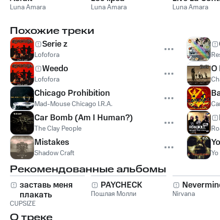
Luna Amara
Luna Amara
Luna Amara
Похожие треки
Serie z
Lofofora
Re
Weedo
O 
Lofofora
Ch
Chicago Prohibition
Ba
Mad-Mouse Chicago I.R.A.
Ca
Car Bomb (Am I Human?)
The Clay People
Roa
Mistakes
Yo
Shadow Craft
Yo
Рекомендованные альбомы
заставь меня
PAYCHECK
Nevermin
плакать
Пошлая Молли
Nirvana
CUPSIZE
О треке