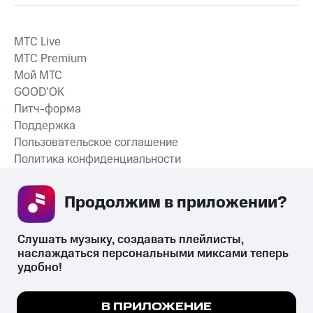
MTС Live
MTС Premium
Мой МТС
GOOD’OK
Питч-форма
Поддержка
Пользовательское соглашение
Политика конфиденциальности
Рекомендательные технологии
Продолжим в приложении? 
СКАЧАТЬ ПРИЛОЖЕНИЕ
Слушать музыку, создавать плейлисты, 
наслаждаться персональными миксами теперь 
удобно!
Незаконное потребление наркотических средств,
психотропных веществ, их аналогов причиняет вред здоровью,
Мы используем куки, чтобы на сайте все
В ПРИЛОЖЕНИЕ
их незаконный оборот запрещён и влечёт установленную