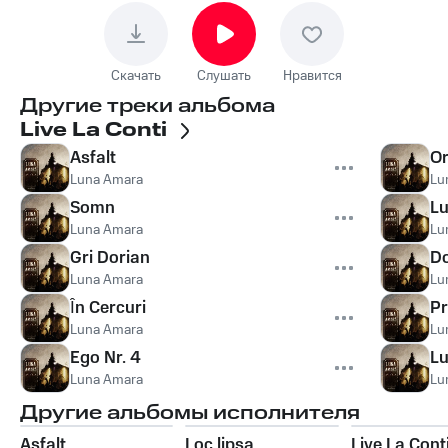
Скачать
Слушать
Нравится
Другие треки альбома
Live La Conti
Asfalt
O
Luna Amara
Lu
Somn
Lu
Luna Amara
Lu
Gri Dorian
Do
Luna Amara
Lu
În Cercuri
Pr
Luna Amara
Lu
Ego Nr. 4
L
Luna Amara
Lu
Другие альбомы исполнителя
Asfalt
Loc lipsa
Live La Cont