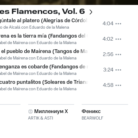
es Flamencos, Vol. 6
atero)
úntale al platero (Alegrías de Córdoba)
4:04
ro de Alcalá con Eduardo de la Malena
ena es la tierra mía (Fandangos del Cascabel)
4:02
bel de Mairena con Eduardo de la Malena
 el pueblo de Mairena (Tangos de Mairena)
2:56
bel de Mairena con Eduardo de la Malena
enganza es cobarde (Fandangos de mi pueblo)
3:24
bel de Mairena con Eduardo de la Malena
cuatro puntalitos (Soleares de Triana)
4:58
bel de Mairena con Eduardo de la Malena
Миллениум X
Феникс
ARTIK & ASTI
BEARWOLF