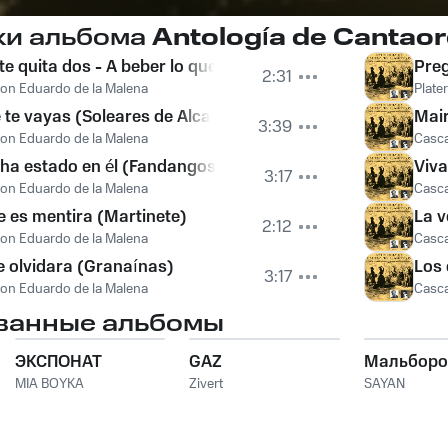
ки альбома
Antología de Cantaor
te quita dos - A beber lo que tú quieras (Fandangos del Pl
Preg
2:31
 con Eduardo de la Malena
Plate
e te vayas (Soleares de Alcalá)
Mair
3:39
 con Eduardo de la Malena
Casca
 ha estado en él (Fandangos de Alcalá)
Viva
3:17
 con Eduardo de la Malena
Casca
e es mentira (Martinete)
La v
2:12
 con Eduardo de la Malena
Casca
e olvidara (Granaínas)
Los 
3:17
 con Eduardo de la Malena
Casca
ванные альбомы
ЭКСПОНАТ
GAZ
Мальборо
MIA BOYKA
Zivert
SAYAN