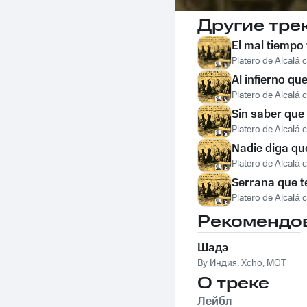
Другие тре
El mal tiempo 
Platero de Alcalá
Al infierno qu
Platero de Alcalá
Sin saber que
Platero de Alcalá
Nadie diga qu
Platero de Alcalá
Serrana que t
Platero de Alcalá
Рекомендо
Шадэ
By Индия
,
Xcho
,
MOT
О треке
Лейбл