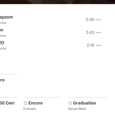
rapzom
2:45
oma
un
3:43
oma
2O
2:41
oma
ro
 50 Cent
Encore
Graduation
Eminem
Kanye West