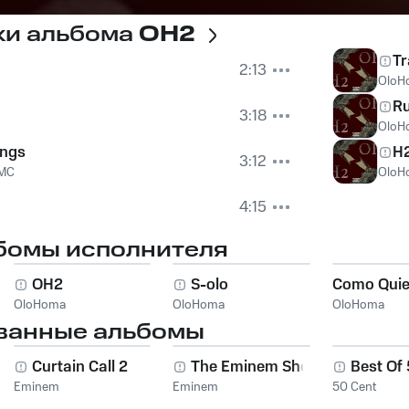
ки альбома
OH2
T
2:13
OloH
R
3:18
OloH
ings
H
3:12
 MC
OloH
4:15
бомы исполнителя
OH2
S-olo
Como Quie
OloHoma
OloHoma
OloHoma
ванные альбомы
Curtain Call 2
The Eminem Show
Best Of
Eminem
Eminem
50 Cent