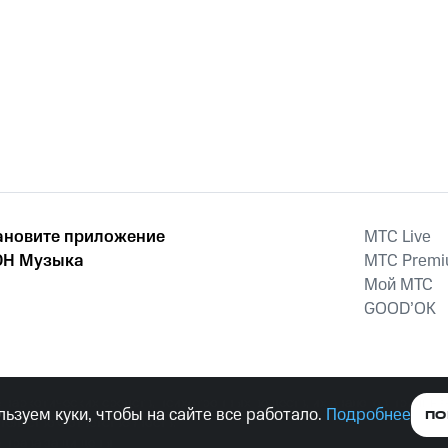
ановите приложение
MTС Live
Н Музыка
MTС Prem
Мой МТС
GOOD’OK
наркотических средств, психотропных веществ, их аналогов причиня
ьзуем куки, чтобы на сайте все работало.
Подробнее
ПО
тельством ответственность.
е права защищены