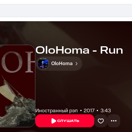
OloHoma - Run
OloHoma
Иностранный рэп
2017
3:43
СЛУШАТЬ