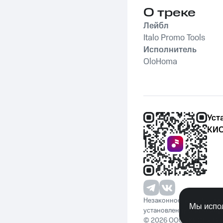
О треке
Лейбл
Italo Promo Tools
Исполнитель
OloHoma
Уст
КИО
Незаконное потребление 
Мы испол
установленную законода
© 2026 ООО «КИОН». Вс