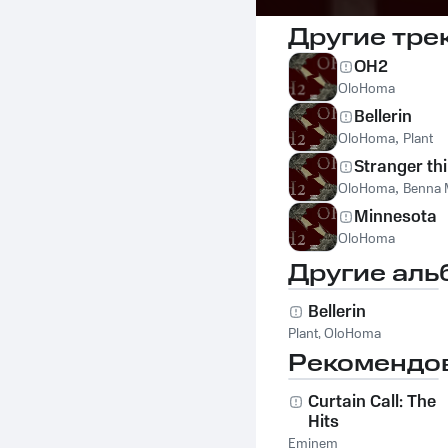
Другие тре
OH2
OloHoma
Bellerin
OloHoma
,
Plant
Stranger th
OloHoma
,
Benna
Minnesota
OloHoma
Другие аль
Bellerin
Plant
,
OloHoma
Рекомендо
Curtain Call: The
Hits
Eminem