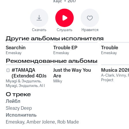
Хаус
2017
Скачать
Слушать
Нравится
Другие альбомы исполнителя
Searchin
Trouble EP
Trouble
Emeskay
Emeskay
Emeskay
Рекомендованные альбомы
#ТАМАДА
Just the Way You
Musica 202
(Extended 4DJs
Are
A-Clark
,
Vinny
,
Project
Miyagi & Эндшпиль
Pack)
,
Milky
Miyagi
,
Эндшпиль
,
Al I
Bo
,
Wooshendoo
О треке
Лейбл
Sleazy Deep
Исполнитель
Emeskay, Amber Jolene, Rob Made