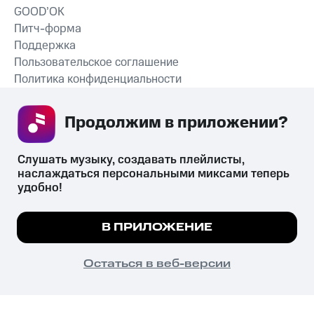
GOOD’OK
Питч-форма
Поддержка
Пользовательское соглашение
Политика конфиденциальности
Рекомендательные технологии
Продолжим в приложении? 
СКАЧАТЬ ПРИЛОЖЕНИЕ
Слушать музыку, создавать плейлисты, 
наслаждаться персональными миксами теперь 
удобно!
Незаконное потребление наркотических средств,
психотропных веществ, их аналогов причиняет вред здоровью,
Мы используем куки, чтобы на сайте все
В ПРИЛОЖЕНИЕ
их незаконный оборот запрещён и влечёт установленную
работало.
Подробнее
законодательством ответственность.
© 2026 ООО «КИОН».
ПОНЯТНО
Остаться в веб-версии
Все права защищены
18+
Главная
В приложение
Избранное