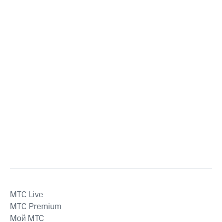
MTС Live
MTС Premium
Мой МТС