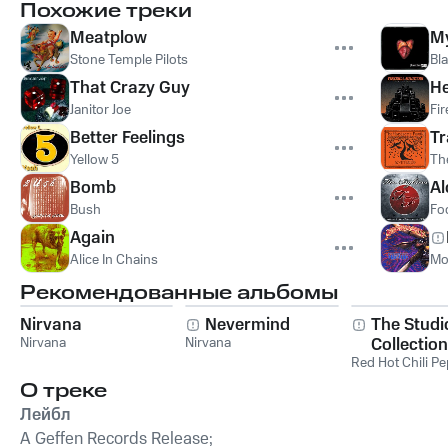
Похожие треки
Meatplow
My
Stone Temple Pilots
Bla
That Crazy Guy
He
Janitor Joe
Fir
Better Feelings
Tr
Yellow 5
Th
Bomb
Al
Bush
Fo
Again
Alice In Chains
Mo
Рекомендованные альбомы
Nirvana
Nevermind
The Studi
Nirvana
Nirvana
Collection
Red Hot Chili P
О треке
Лейбл
A Geffen Records Release;