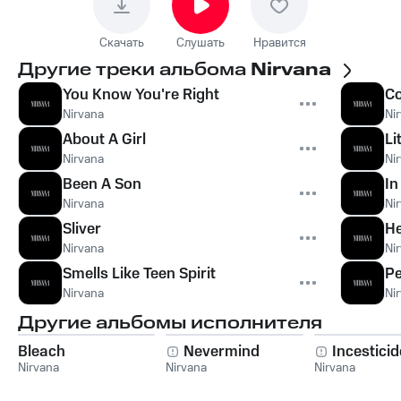
Скачать
Слушать
Нравится
Другие треки альбома
Nirvana
You Know You're Right
Co
Nirvana
Ni
About A Girl
Li
Nirvana
Ni
Been A Son
In
Nirvana
Ni
Sliver
He
Nirvana
Ni
Smells Like Teen Spirit
Pe
Nirvana
Ni
Другие альбомы исполнителя
Bleach
Nevermind
Incesticid
Nirvana
Nirvana
Nirvana