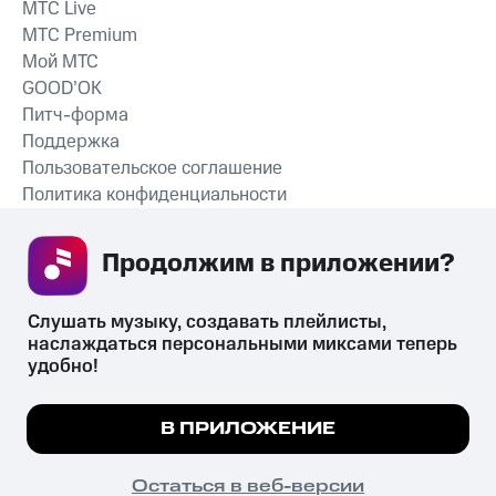
MTС Live
MTС Premium
Мой МТС
GOOD’OK
Питч-форма
Поддержка
Пользовательское соглашение
Политика конфиденциальности
Рекомендательные технологии
Продолжим в приложении? 
СКАЧАТЬ ПРИЛОЖЕНИЕ
Слушать музыку, создавать плейлисты, 
наслаждаться персональными миксами теперь 
удобно!
Незаконное потребление наркотических средств,
психотропных веществ, их аналогов причиняет вред здоровью,
Мы используем куки, чтобы на сайте все
В ПРИЛОЖЕНИЕ
их незаконный оборот запрещён и влечёт установленную
работало.
Подробнее
законодательством ответственность.
© 2026 ООО «КИОН».
ПОНЯТНО
Остаться в веб-версии