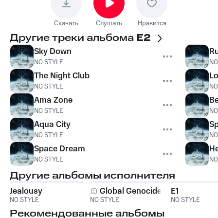
Скачать
Слушать
Нравится
Другие треки альбома
E2
Sky Down
Ru
N0 STYLE
N0
The Night Club
Lo
N0 STYLE
N0
Ama Zone
Be
N0 STYLE
N0
Aqua City
Sp
N0 STYLE
N0
Space Dream
He
N0 STYLE
N0
Другие альбомы исполнителя
Jealousy
Global Genocide
E1
N0 STYLE
N0 STYLE
N0 STYLE
Рекомендованные альбомы