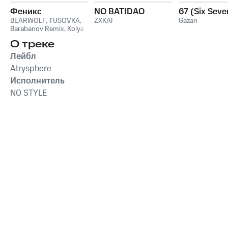
Феникс
NO BATIDAO
67 (Six Seve
BEARWOLF
,
TUSOVKA
,
ZXKAI
Gazan
Barabanov Remix
,
Kolya
Funk
,
WXREAD
,
Emio
О треке
Лейбл
Atrysphere
Исполнитель
N0 STYLE