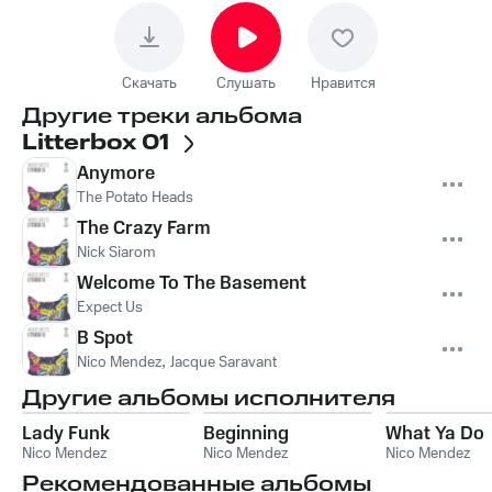
Скачать
Слушать
Нравится
Другие треки альбома
Litterbox 01
Anymore
The Potato Heads
The Crazy Farm
Nick Siarom
Welcome To The Basement
Expect Us
B Spot
Nico Mendez
,
Jacque Saravant
Другие альбомы исполнителя
Lady Funk
Beginning
What Ya Do
Nico Mendez
Nico Mendez
Nico Mendez
Рекомендованные альбомы