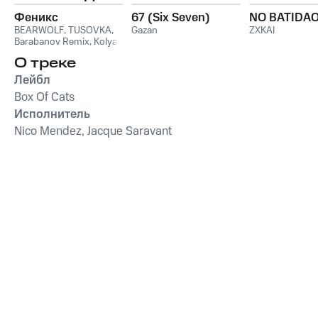
Феникс
67 (Six Seven)
NO BATIDA
BEARWOLF
,
TUSOVKA
,
Gazan
ZXKAI
Barabanov Remix
,
Kolya
Funk
,
WXREAD
,
Emio
О треке
Лейбл
Box Of Cats
Исполнитель
Nico Mendez, Jacque Saravant