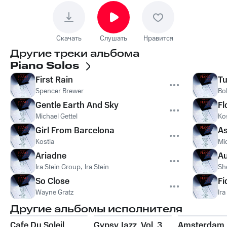
Скачать
Слушать
Нравится
Другие треки альбома
Piano Solos
First Rain
Tu
Spencer Brewer
Bo
Gentle Earth And Sky
Fl
Michael Gettel
Ko
Girl From Barcelona
A
Kostia
Mi
Ariadne
Au
Ira Stein Group
,
Ira Stein
Sh
So Close
Fi
Wayne Gratz
Ira
Другие альбомы исполнителя
Cafe Du Soleil
Gypsy Jazz, Vol. 3
Amsterdam