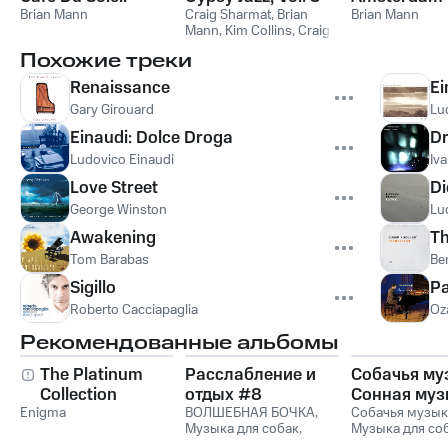
Brian Mann
Craig Sharmat
,
Brian
Brian Mann
Mann
,
Kim Collins
,
Craig
Sharmat,Brian Mann,Kim
Похожие треки
Collins
Renaissance
Ei
Gary Girouard
Lu
Einaudi: Dolce Droga
Dr
Ludovico Einaudi
Iv
Love Street
Di
George Winston
Lu
Awakening
T
Tom Barabas
Be
Sigillo
P
Roberto Cacciapaglia
Oz
Рекомендованные альбомы
The Platinum
Расслабление и
Собачья му
Collection
отдых #8
Сонная муз
Enigma
ВОЛШЕБНАЯ БОЧКА
,
для собак и
Собачья музык
Музыка для собак
,
Музыка для со
музыка для
Романтическая музыка
,
Сонная музыка