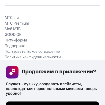
MTС Live
MTС Premium
Мой МТС
GOOD’OK
Питч-форма
Поддержка
Пользовательское соглашение
Политика конфиденциальности
Рекомендательные технологии
Продолжим в приложении? 
СКАЧАТЬ ПРИЛОЖЕНИЕ
Слушать музыку, создавать плейлисты, 
наслаждаться персональными миксами теперь 
удобно!
Незаконное потребление наркотических средств,
психотропных веществ, их аналогов причиняет вред здоровью,
Мы используем куки, чтобы на сайте все