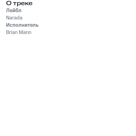
релаксации
О треке
Relax
,
Музыка для
собак
чтения
,
Relax Music
Лейбл
Narada
Исполнитель
Brian Mann